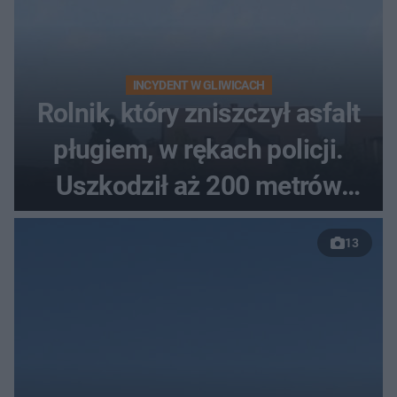
INCYDENT W GLIWICACH
Rolnik, który zniszczył asfalt
pługiem, w rękach policji.
Uszkodził aż 200 metrów
nowej drogi
13