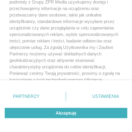
podmioty z Grupy ZPR Media uzyskujemy dostęp i
przechowujemy informacje na urządzeniu oraz
przetwarzamy dane osobowe, takie jak unikalne
identyfikatory, standardowe informacje wysyłane przez
urządzenie czy dane przeglądania w celu zapewniania
spersonalizowanych reklam, wybór spersonalizowanych
treści, pomiar reklam i treści, badanie odbiorców oraz
ulepszanie usług. Za zgodą Użytkownika my i Zaufani
Partnerzy możemy używać dokładnych danych
geolokalizacyjnych oraz aktywnie skanować
charakterystykę urządzenia do celów identyfikacji.
Ponieważ cenimy Twoją prywatność, prosimy o zgodę na
korzystanie z tych technologii poprzez kliknięcie
„Akceptuję”. Zgoda jest dobrowolna i zawsze możesz ją
zmienić/wycofać klikając przycisk ustawień prywatności
PARTNERZY
USTAWIENIA
znajdujący się w lewym dolnym rogu strony
. Niektóre
rodzaje przetwarzania danych nie wymagają zgody
Akceptuję
użytkownika, ale masz prawo sprzeciwić się takiemu
przetwarzaniu. Preferencje będą miały zastosowanie tylko
na tej witrynie.