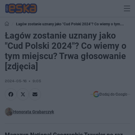
Łagów zostanie uznany jako "Cud Polski 2024"? Co wiemy o tym
miejscu? Trwa głosowanie [zdjęcia]
Łagów zostanie uznany jako
"Cud Polski 2024"? Co wiemy o
tym miejscu? Trwa głosowanie
[zdjęcia]
2024-05-16
9:05
Dodaj do Google
Honorata Grabarczyk
Magazyn National Geographic Traveler po raz