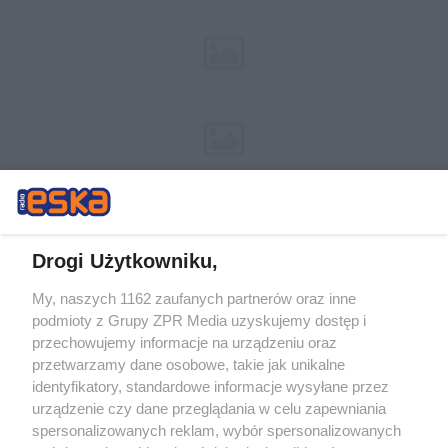
Drogi Użytkowniku,
My, naszych 1162 zaufanych partnerów oraz inne
Żaden utwór zamieszczony w serwisie nie może być powielany i
podmioty z Grupy ZPR Media uzyskujemy dostęp i
rozpowszechniany lub dalej rozpowszechniany w jakikolwiek sposób (w
przechowujemy informacje na urządzeniu oraz
tym także elektroniczny lub mechaniczny) na jakimkolwiek polu
eksploatacji w jakiejkolwiek formie, włącznie z umieszczaniem w
przetwarzamy dane osobowe, takie jak unikalne
Internecie bez pisemnej zgody właściciela praw. Jakiekolwiek użycie lub
identyfikatory, standardowe informacje wysyłane przez
wykorzystanie utworów w całości lub w części z naruszeniem prawa,
tzn. bez właściwej zgody, jest zabronione pod groźbą kary i może być
urządzenie czy dane przeglądania w celu zapewniania
ścigane prawnie.
spersonalizowanych reklam, wybór spersonalizowanych