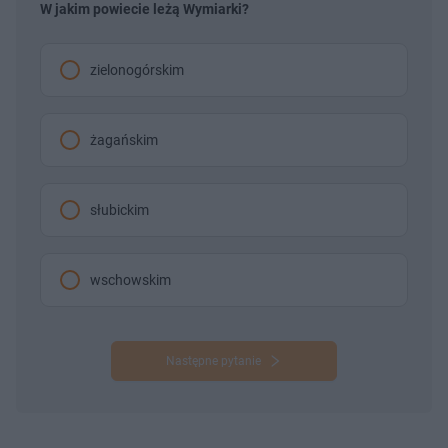
W jakim powiecie leżą Wymiarki?
zielonogórskim
żagańskim
słubickim
wschowskim
Następne pytanie