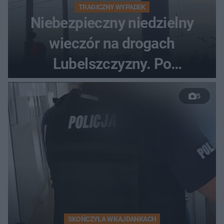
TRAGICZNY WYPADEK
Niebezpieczny niedzielny
wieczór na drogach
Lubelszczyzny. Po
nieudanym manewrze
5
wyprzedzania zginął
kierowca auta
SKOŃCZYŁA W KAJDANKACH