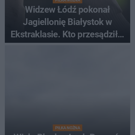
PIŁKA NOŻNA
Widzew Łódź pokonał
Jagiellonię Białystok w
Ekstraklasie. Kto przesądził o
losach meczu?
PIŁKA NOŻNA