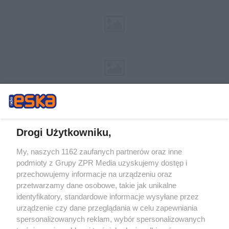
Drogi Użytkowniku,
My, naszych 1162 zaufanych partnerów oraz inne
Żaden utwór zamieszczony w serwisie nie może być powielany i
podmioty z Grupy ZPR Media uzyskujemy dostęp i
rozpowszechniany lub dalej rozpowszechniany w jakikolwiek sposób (w
tym także elektroniczny lub mechaniczny) na jakimkolwiek polu
przechowujemy informacje na urządzeniu oraz
eksploatacji w jakiejkolwiek formie, włącznie z umieszczaniem w Internecie
przetwarzamy dane osobowe, takie jak unikalne
bez pisemnej zgody właściciela praw. Jakiekolwiek użycie lub
identyfikatory, standardowe informacje wysyłane przez
wykorzystanie utworów w całości lub w części z naruszeniem prawa, tzn.
bez właściwej zgody, jest zabronione pod groźbą kary i może być ścigane
urządzenie czy dane przeglądania w celu zapewniania
prawnie.
spersonalizowanych reklam, wybór spersonalizowanych