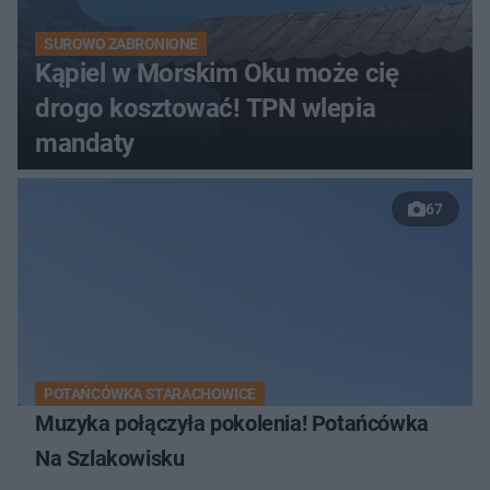
SUROWO ZABRONIONE
Kąpiel w Morskim Oku może cię
drogo kosztować! TPN wlepia
mandaty
67
POTAŃCÓWKA STARACHOWICE
Muzyka połączyła pokolenia! Potańcówka
Na Szlakowisku