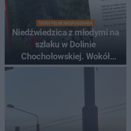
TATRY PEŁNE NIESPODZIANEK
Niedźwiedzica z młodymi na
szlaku w Dolinie
Chochołowskiej. Wokół
turyści!