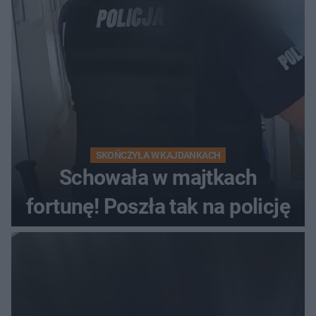
kierowca auta
SKOŃCZYŁA W KAJDANKACH
Schowała w majtkach
fortunę! Poszła tak na policję