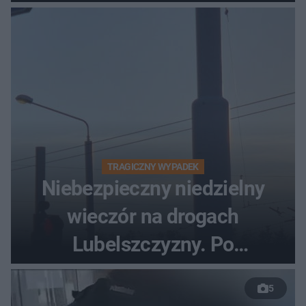
turyści!
TRAGICZNY WYPADEK
Niebezpieczny niedzielny
wieczór na drogach
Lubelszczyzny. Po
nieudanym manewrze
5
wyprzedzania zginął