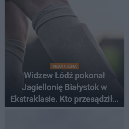
gości
PIŁKA NOŻNA
Widzew Łódź pokonał
Jagiellonię Białystok w
Ekstraklasie. Kto przesądził o
losach meczu?