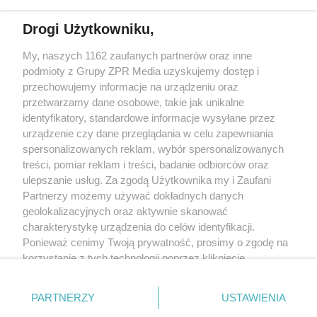
Drogi Użytkowniku,
My, naszych 1162 zaufanych partnerów oraz inne
Żaden utwór zamieszczony w serwisie nie może być powielany i
podmioty z Grupy ZPR Media uzyskujemy dostęp i
rozpowszechniany lub dalej rozpowszechniany w jakikolwiek sposób (w
tym także elektroniczny lub mechaniczny) na jakimkolwiek polu
przechowujemy informacje na urządzeniu oraz
eksploatacji w jakiejkolwiek formie, włącznie z umieszczaniem w Internecie
przetwarzamy dane osobowe, takie jak unikalne
bez pisemnej zgody właściciela praw. Jakiekolwiek użycie lub
wykorzystanie utworów w całości lub w części z naruszeniem prawa, tzn.
identyfikatory, standardowe informacje wysyłane przez
bez właściwej zgody, jest zabronione pod groźbą kary i może być ścigane
urządzenie czy dane przeglądania w celu zapewniania
prawnie.
spersonalizowanych reklam, wybór spersonalizowanych
treści, pomiar reklam i treści, badanie odbiorców oraz
ulepszanie usług. Za zgodą Użytkownika my i Zaufani
Partnerzy możemy używać dokładnych danych
geolokalizacyjnych oraz aktywnie skanować
charakterystykę urządzenia do celów identyfikacji.
O nas
Ponieważ cenimy Twoją prywatność, prosimy o zgodę na
korzystanie z tych technologii poprzez kliknięcie
Informacje prawne
„Akceptuję”. Zgoda jest dobrowolna i zawsze możesz ją
zmienić/wycofać klikając przycisk ustawień prywatności
Nasze serwisy
PARTNERZY
USTAWIENIA
znajdujący się w lewym dolnym rogu strony
. Niektóre