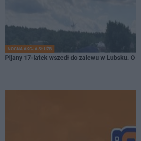
NOCNA AKCJA SŁUŻB
Pijany 17-latek wszedł do zalewu w Lubsku. O kr