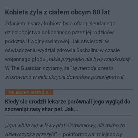
Kobieta żyła z ciałem obcym 80 lat
Zdaniem lekarzy kobieta była ofiarą nieudanego
dzieciobójstwa dokonanego przez jej rodziców
podczas II wojny światowej. Jak stwierdził w
oświadczeniu wydział zdrowia Sachalinu w czasie
wojennego głodu „
takie przypadki nie były rzadkością
”.
W The Guardian czytamy, że "
tę metodę często
stosowano w celu ukrycia dowodów przestępstwa
".
POLECANY ARTYKUŁ:
Kiedy się urodził lekarze porównali jego wygląd do
szczeniąt rasy shar pei. Jak…
„
Igła wbiła się w lewy płat ciemieniowy, ale mimo to
dziewczynka przeżyła
” – poinformował miejscowy