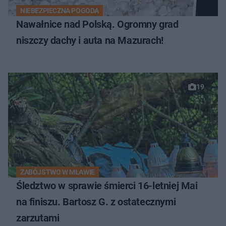
NIEBEZPIECZNA POGODA
Nawałnice nad Polską. Ogromny grad
niszczy dachy i auta na Mazurach!
19
ZABÓJSTWO W MŁAWIE
Śledztwo w sprawie śmierci 16-letniej Mai
na finiszu. Bartosz G. z ostatecznymi
zarzutami