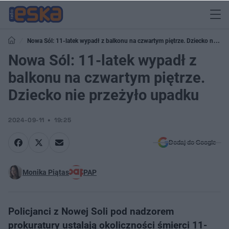
Nowa Sól: 11-latek wypadł z balkonu na czwartym piętrze. Dziecko nie
przeżyło upadku
Nowa Sól: 11-latek wypadł z
balkonu na czwartym piętrze.
Dziecko nie przeżyło upadku
2024-09-11
19:25
Dodaj do Google
Monika Piątas
PAP
Policjanci z Nowej Soli pod nadzorem
prokuratury ustalają okoliczności śmierci 11-