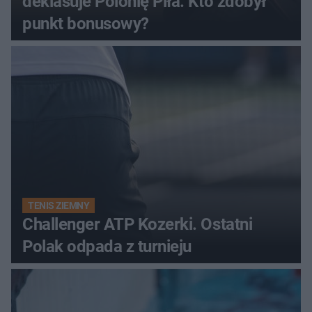
deklasuje Polonię Piła. Kto zdobył
punkt bonusowy?
TENIS ZIEMNY
Challenger ATP Kozerki. Ostatni
Polak odpada z turnieju