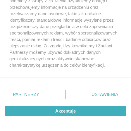
podmioty z Grupy ZPR Media uzyskujemy dostęp i
przechowujemy informacje na urządzeniu oraz
przetwarzamy dane osobowe, takie jak unikalne
identyfikatory, standardowe informacje wysyłane przez
urządzenie czy dane przeglądania w celu zapewniania
spersonalizowanych reklam, wybór spersonalizowanych
treści, pomiar reklam i treści, badanie odbiorców oraz
ulepszanie usług. Za zgodą Użytkownika my i Zaufani
Partnerzy możemy używać dokładnych danych
Żaden utwór zamieszczony w serwisie nie może być powielany i
geolokalizacyjnych oraz aktywnie skanować
rozpowszechniany lub dalej rozpowszechniany w jakikolwiek sposób (w
tym także elektroniczny lub mechaniczny) na jakimkolwiek polu
charakterystykę urządzenia do celów identyfikacji.
eksploatacji w jakiejkolwiek formie, włącznie z umieszczaniem w
Ponieważ cenimy Twoją prywatność, prosimy o zgodę na
Internecie bez pisemnej zgody właściciela praw. Jakiekolwiek użycie lub
korzystanie z tych technologii poprzez kliknięcie
wykorzystanie utworów w całości lub w części z naruszeniem prawa,
tzn. bez właściwej zgody, jest zabronione pod groźbą kary i może być
„Akceptuję”. Zgoda jest dobrowolna i zawsze możesz ją
ścigane prawnie.
zmienić/wycofać klikając przycisk ustawień prywatności
PARTNERZY
USTAWIENIA
znajdujący się w lewym dolnym rogu strony
. Niektóre
rodzaje przetwarzania danych nie wymagają zgody
Akceptuję
użytkownika, ale masz prawo sprzeciwić się takiemu
przetwarzaniu. Preferencje będą miały zastosowanie tylko
na tej witrynie.
O nas