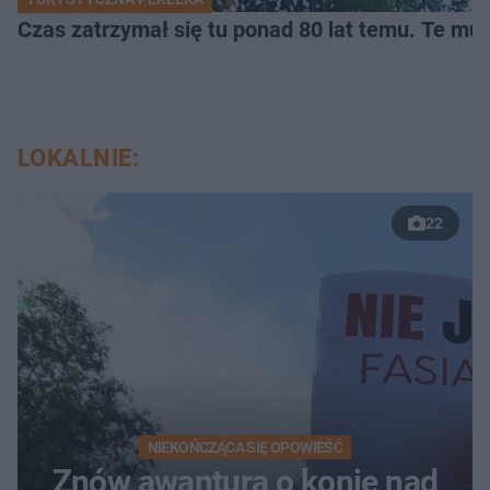
Czas zatrzymał się tu ponad 80 lat temu. Te mur
LOKALNIE:
22
NIEKOŃCZĄCA SIĘ OPOWIEŚĆ
Znów awantura o konie nad