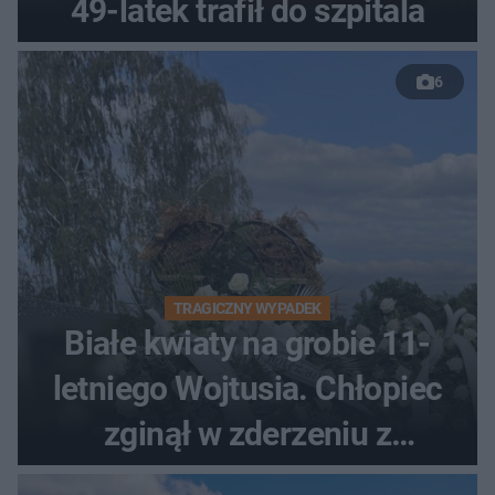
49-latek trafił do szpitala
6
TRAGICZNY WYPADEK
Białe kwiaty na grobie 11-
letniego Wojtusia. Chłopiec
zginął w zderzeniu z
kombajnem