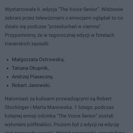
Wystartowała 6. edycja "The Voice Senior". Widzowie
zebrani przez telewizorami z emocjami oglądali to co
działo się podczas "przesłuchań w ciemno".
Przypomnimy, że w tegorocznej edycji w fotelach
trenerskich zasiedli:
Małgorzata Ostrowska,
Tatiana Okupnik,
Andrzej Piaseczny,
Robert Janowski.
Natomiast za kulisami prowadzącymi są Robert
Stockinger i Marta Manowska. 1 lutego, podczas
kolejnej emisji odcinka "The Voice Senior" zostali
wyłonieni półfinaliści. Poziom był z edycji na edycję
jest naprawdę wysoki. Wśród szesnastki uczestników