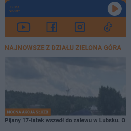
TERAZ
GRAMY
NAJNOWSZE Z DZIAŁU ZIELONA GÓRA
NOCNA AKCJA SŁUŻB
Pijany 17-latek wszedł do zalewu w Lubsku. O kr