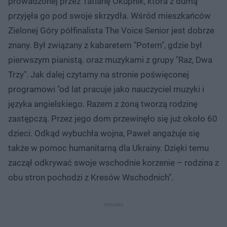
prowadzonej przez Tatianę Okupnik, która z dumą
przyjęła go pod swoje skrzydła. Wśród mieszkańców
Zielonej Góry półfinalista The Voice Senior jest dobrze
znany. Był związany z kabaretem "Potem", gdzie był
pierwszym pianistą. oraz muzykami z grupy "Raz, Dwa
Trzy". Jak dalej czytamy na stronie poświęconej
programowi "od lat pracuje jako nauczyciel muzyki i
języka angielskiego. Razem z żoną tworzą rodzinę
zastępczą. Przez jego dom przewinęło się już około 60
dzieci. Odkąd wybuchła wojna, Paweł angażuje się
także w pomoc humanitarną dla Ukrainy. Dzięki temu
zaczął odkrywać swoje wschodnie korzenie – rodzina z
obu stron pochodzi z Kresów Wschodnich".