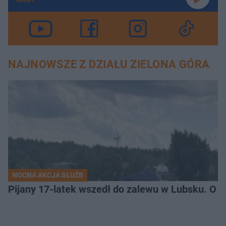
GRAMY
NAJNOWSZE Z DZIAŁU ZIELONA GÓRA
NOCNA AKCJA SŁUŻB
Pijany 17-latek wszedł do zalewu w Lubsku. O kr