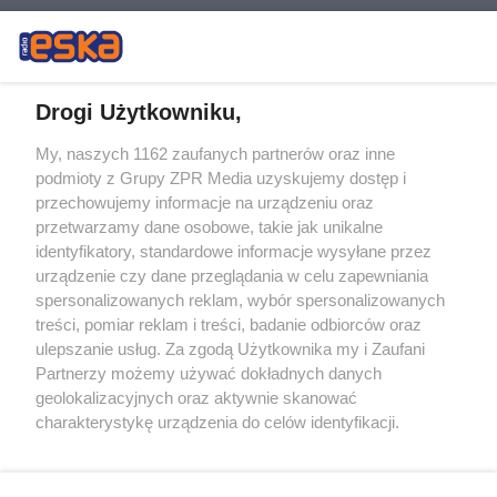
Drogi Użytkowniku,
My, naszych 1162 zaufanych partnerów oraz inne
Żaden utwór zamieszczony w serwisie nie może być powielany i
podmioty z Grupy ZPR Media uzyskujemy dostęp i
rozpowszechniany lub dalej rozpowszechniany w jakikolwiek sposób (w
przechowujemy informacje na urządzeniu oraz
tym także elektroniczny lub mechaniczny) na jakimkolwiek polu
eksploatacji w jakiejkolwiek formie, włącznie z umieszczaniem w
przetwarzamy dane osobowe, takie jak unikalne
Internecie bez pisemnej zgody właściciela praw. Jakiekolwiek użycie lub
identyfikatory, standardowe informacje wysyłane przez
wykorzystanie utworów w całości lub w części z naruszeniem prawa,
tzn. bez właściwej zgody, jest zabronione pod groźbą kary i może być
urządzenie czy dane przeglądania w celu zapewniania
ścigane prawnie.
spersonalizowanych reklam, wybór spersonalizowanych
treści, pomiar reklam i treści, badanie odbiorców oraz
ulepszanie usług. Za zgodą Użytkownika my i Zaufani
Partnerzy możemy używać dokładnych danych
geolokalizacyjnych oraz aktywnie skanować
charakterystykę urządzenia do celów identyfikacji.
Ponieważ cenimy Twoją prywatność, prosimy o zgodę na
O nas
korzystanie z tych technologii poprzez kliknięcie
Informacje prawne
„Akceptuję”. Zgoda jest dobrowolna i zawsze możesz ją