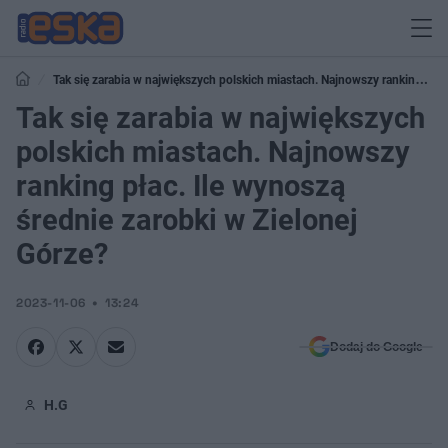
Tak się zarabia w największych polskich miastach. Najnowszy ranking
płac. Ile wynoszą średnie zarobki w Zielonej Górze?
Tak się zarabia w największych
polskich miastach. Najnowszy
ranking płac. Ile wynoszą
średnie zarobki w Zielonej
Górze?
2023-11-06
13:24
Dodaj do Google
H.G