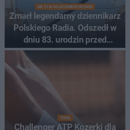
NIE ŻYJE WŁODZIMIERZ REZNER
Zmarł legendarny dziennikarz
Polskiego Radia. Odszedł w
dniu 83. urodzin przed
finałem Tour de Pologne
TENIS
Challenger ATP Kozerki dla