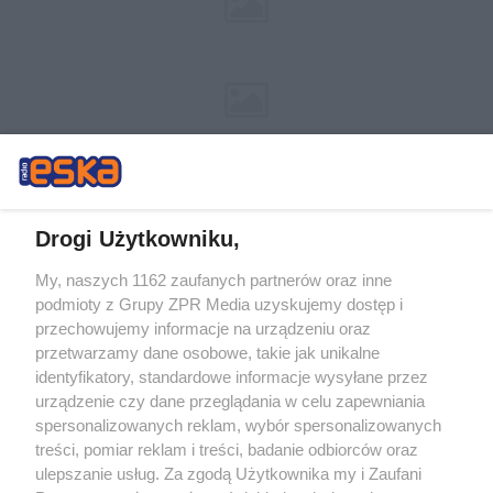
Drogi Użytkowniku,
My, naszych 1162 zaufanych partnerów oraz inne
Żaden utwór zamieszczony w serwisie nie może być powielany i
podmioty z Grupy ZPR Media uzyskujemy dostęp i
rozpowszechniany lub dalej rozpowszechniany w jakikolwiek sposób (w
tym także elektroniczny lub mechaniczny) na jakimkolwiek polu
przechowujemy informacje na urządzeniu oraz
eksploatacji w jakiejkolwiek formie, włącznie z umieszczaniem w Internecie
przetwarzamy dane osobowe, takie jak unikalne
bez pisemnej zgody właściciela praw. Jakiekolwiek użycie lub
identyfikatory, standardowe informacje wysyłane przez
wykorzystanie utworów w całości lub w części z naruszeniem prawa, tzn.
bez właściwej zgody, jest zabronione pod groźbą kary i może być ścigane
urządzenie czy dane przeglądania w celu zapewniania
prawnie.
spersonalizowanych reklam, wybór spersonalizowanych
treści, pomiar reklam i treści, badanie odbiorców oraz
ulepszanie usług. Za zgodą Użytkownika my i Zaufani