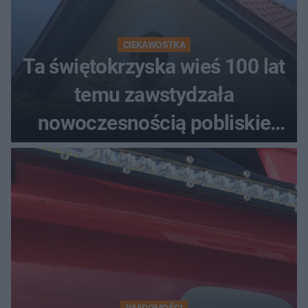
CIEKAWOSTKA
Ta świętokrzyska wieś 100 lat
temu zawstydzała
nowoczesnością pobliskie
miasta. Prąd, telefon i
luksusowa auta
WIADOMOŚCI