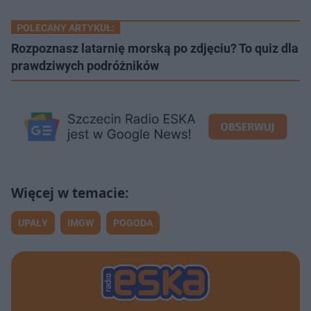
POLECANY ARTYKUŁ:
Rozpoznasz latarnię morską po zdjęciu? To quiz dla
prawdziwych podróżników
UPAŁY
IMGW
POGODA