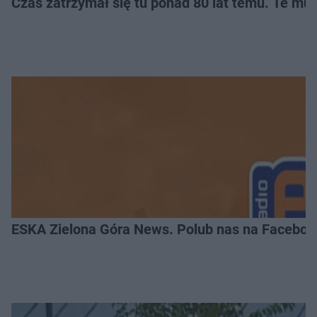
Czas zatrzymał się tu ponad 80 lat temu. Te mur
ESKA Zielona Góra News. Polub nas na Faceboo