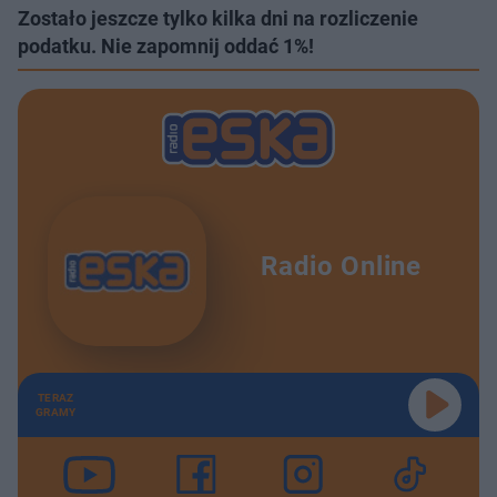
Zostało jeszcze tylko kilka dni na rozliczenie
podatku. Nie zapomnij oddać 1%!
Radio Online
TERAZ
GRAMY