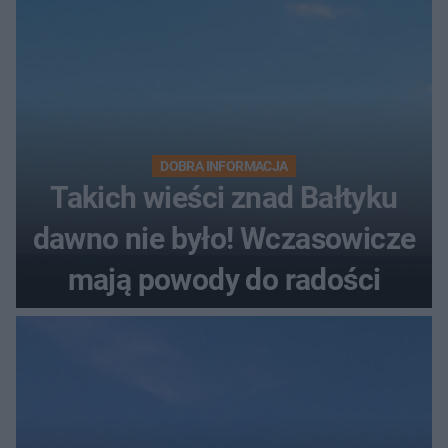
DOBRA INFORMACJA
Takich wieści znad Bałtyku
dawno nie było! Wczasowicze
mają powody do radości