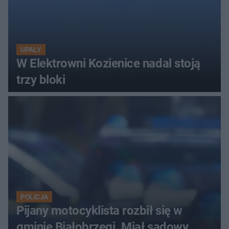
UPAŁY
W Elektrowni Kozienice nadal stoją
trzy bloki
POLICJA
Pijany motocyklista rozbił się w
gminie Białobrzegi. Miał sądowy