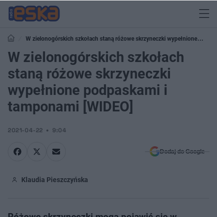
W zielonogórskich szkołach staną różowe skrzyneczki wypełnione
podpaskami i tamponami [WIDEO]
W zielonogórskich szkołach
staną różowe skrzyneczki
wypełnione podpaskami i
tamponami [WIDEO]
2021-04-22
9:04
Dodaj do Google
Klaudia Pieszczyńska
Różowe skrzyneczki mogą pojawić się w