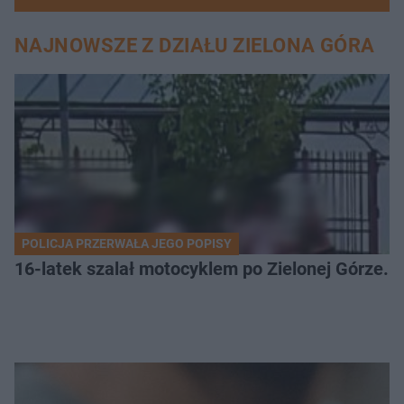
NAJNOWSZE Z DZIAŁU ZIELONA GÓRA
POLICJA PRZERWAŁA JEGO POPISY
16-latek szalał motocyklem po Zielonej Górze. 