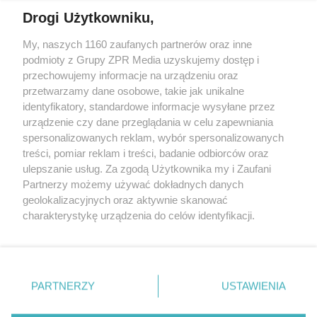
Drogi Użytkowniku,
My, naszych 1160 zaufanych partnerów oraz inne
Żaden utwór zamieszczony w serwisie nie może być powielany i
podmioty z Grupy ZPR Media uzyskujemy dostęp i
rozpowszechniany lub dalej rozpowszechniany w jakikolwiek sposób (w
tym także elektroniczny lub mechaniczny) na jakimkolwiek polu
przechowujemy informacje na urządzeniu oraz
eksploatacji w jakiejkolwiek formie, włącznie z umieszczaniem w
przetwarzamy dane osobowe, takie jak unikalne
Internecie bez pisemnej zgody właściciela praw. Jakiekolwiek użycie lub
identyfikatory, standardowe informacje wysyłane przez
wykorzystanie utworów w całości lub w części z naruszeniem prawa,
tzn. bez właściwej zgody, jest zabronione pod groźbą kary i może być
urządzenie czy dane przeglądania w celu zapewniania
ścigane prawnie.
spersonalizowanych reklam, wybór spersonalizowanych
treści, pomiar reklam i treści, badanie odbiorców oraz
ulepszanie usług. Za zgodą Użytkownika my i Zaufani
Partnerzy możemy używać dokładnych danych
geolokalizacyjnych oraz aktywnie skanować
charakterystykę urządzenia do celów identyfikacji.
Ponieważ cenimy Twoją prywatność, prosimy o zgodę na
O nas
korzystanie z tych technologii poprzez kliknięcie
Informacje prawne
„Akceptuję”. Zgoda jest dobrowolna i zawsze możesz ją
zmienić/wycofać klikając przycisk ustawień prywatności
PARTNERZY
USTAWIENIA
Nasze serwisy
znajdujący się w lewym dolnym rogu strony
. Niektóre
rodzaje przetwarzania danych nie wymagają zgody
© 2026 Grupa ZPR Media