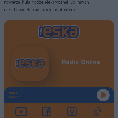
rowerze, hulajnodze elektrycznej lub innych
urządzeniach transportu osobistego.
Radio Online
TERAZ
GRAMY