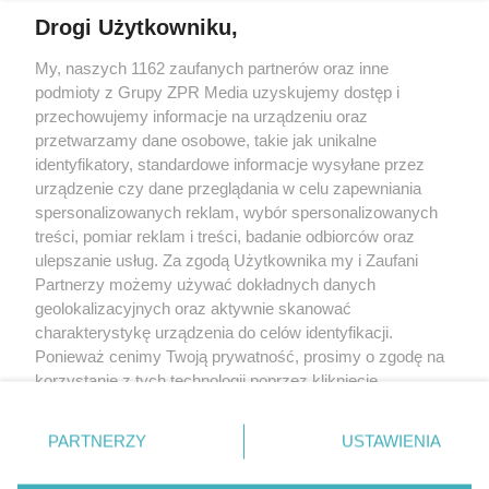
Drogi Użytkowniku,
My, naszych 1162 zaufanych partnerów oraz inne
Żaden utwór zamieszczony w serwisie nie może być powielany i
podmioty z Grupy ZPR Media uzyskujemy dostęp i
rozpowszechniany lub dalej rozpowszechniany w jakikolwiek sposób (w
tym także elektroniczny lub mechaniczny) na jakimkolwiek polu
przechowujemy informacje na urządzeniu oraz
eksploatacji w jakiejkolwiek formie, włącznie z umieszczaniem w Internecie
przetwarzamy dane osobowe, takie jak unikalne
bez pisemnej zgody właściciela praw. Jakiekolwiek użycie lub
wykorzystanie utworów w całości lub w części z naruszeniem prawa, tzn.
identyfikatory, standardowe informacje wysyłane przez
bez właściwej zgody, jest zabronione pod groźbą kary i może być ścigane
urządzenie czy dane przeglądania w celu zapewniania
prawnie.
spersonalizowanych reklam, wybór spersonalizowanych
treści, pomiar reklam i treści, badanie odbiorców oraz
ulepszanie usług. Za zgodą Użytkownika my i Zaufani
Partnerzy możemy używać dokładnych danych
geolokalizacyjnych oraz aktywnie skanować
charakterystykę urządzenia do celów identyfikacji.
O nas
Ponieważ cenimy Twoją prywatność, prosimy o zgodę na
korzystanie z tych technologii poprzez kliknięcie
Informacje prawne
„Akceptuję”. Zgoda jest dobrowolna i zawsze możesz ją
zmienić/wycofać klikając przycisk ustawień prywatności
Nasze serwisy
PARTNERZY
USTAWIENIA
znajdujący się w lewym dolnym rogu strony
. Niektóre
rodzaje przetwarzania danych nie wymagają zgody
© 2026 Grupa ZPR Media