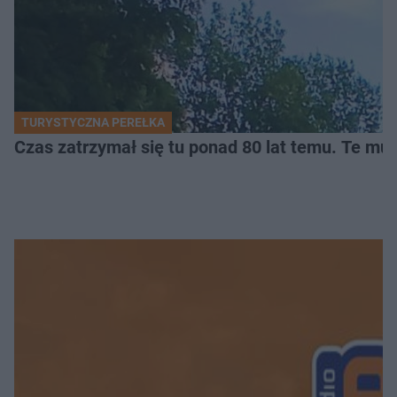
TURYSTYCZNA PEREŁKA
Czas zatrzymał się tu ponad 80 lat temu. Te mur