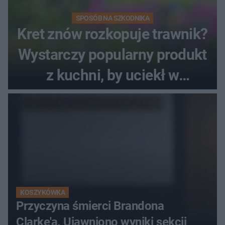
SPOSÓB NA SZKODNIKA
Kret znów rozkopuje trawnik?
Wystarczy popularny produkt
z kuchni, by uciekł w
popłochu
KOSZYKÓWKA
Przyczyna śmierci Brandona
Clarke'a. Ujawniono wyniki sekcji