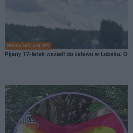
NOCNA AKCJA SŁUŻB
Pijany 17-latek wszedł do zalewu w Lubsku. O kr