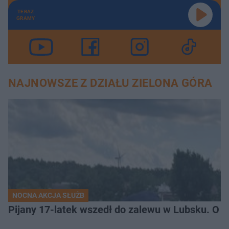
TERAZ
GRAMY
NAJNOWSZE Z DZIAŁU ZIELONA GÓRA
NOCNA AKCJA SŁUŻB
Pijany 17-latek wszedł do zalewu w Lubsku. O kr