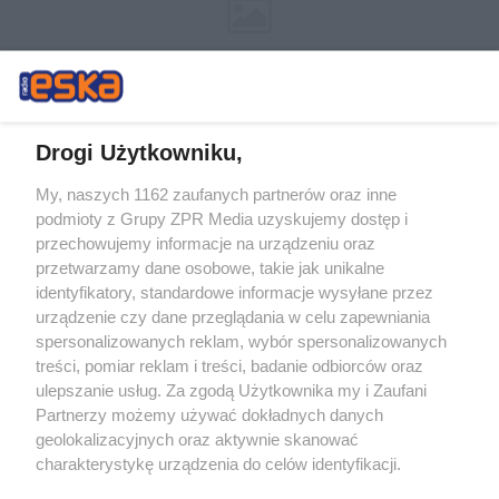
Drogi Użytkowniku,
My, naszych 1162 zaufanych partnerów oraz inne
Żaden utwór zamieszczony w serwisie nie może być powielany i
podmioty z Grupy ZPR Media uzyskujemy dostęp i
rozpowszechniany lub dalej rozpowszechniany w jakikolwiek sposób (w
przechowujemy informacje na urządzeniu oraz
tym także elektroniczny lub mechaniczny) na jakimkolwiek polu
eksploatacji w jakiejkolwiek formie, włącznie z umieszczaniem w
przetwarzamy dane osobowe, takie jak unikalne
Internecie bez pisemnej zgody właściciela praw. Jakiekolwiek użycie lub
identyfikatory, standardowe informacje wysyłane przez
wykorzystanie utworów w całości lub w części z naruszeniem prawa,
tzn. bez właściwej zgody, jest zabronione pod groźbą kary i może być
urządzenie czy dane przeglądania w celu zapewniania
ścigane prawnie.
spersonalizowanych reklam, wybór spersonalizowanych
treści, pomiar reklam i treści, badanie odbiorców oraz
ulepszanie usług. Za zgodą Użytkownika my i Zaufani
Partnerzy możemy używać dokładnych danych
geolokalizacyjnych oraz aktywnie skanować
charakterystykę urządzenia do celów identyfikacji.
Ponieważ cenimy Twoją prywatność, prosimy o zgodę na
O nas