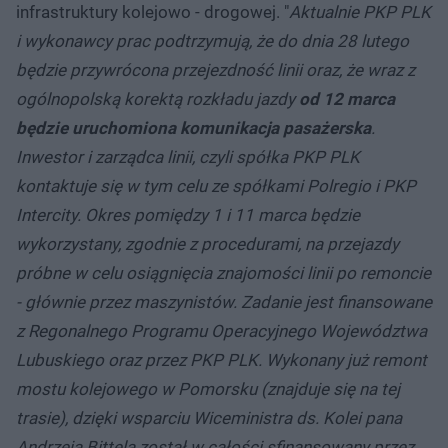
infrastruktury kolejowo - drogowej. "
Aktualnie PKP PLK
i wykonawcy prac podtrzymują, że do dnia 28 lutego
będzie przywrócona przejezdność linii oraz, że wraz z
ogólnopolską korektą rozkładu jazdy
od 12 marca
będzie uruchomiona komunikacja pasażerska
.
Inwestor i zarządca linii, czyli spółka PKP PLK
kontaktuje się w tym celu ze spółkami Polregio i PKP
Intercity. Okres pomiędzy 1 i 11 marca będzie
wykorzystany, zgodnie z procedurami, na przejazdy
próbne w celu osiągnięcia znajomości linii po remoncie
- głównie przez maszynistów. Zadanie jest finansowane
z Regonalnego Programu Operacyjnego Województwa
Lubuskiego oraz przez PKP PLK. Wykonany już remont
mostu kolejowego w Pomorsku (znajduje się na tej
trasie), dzięki wsparciu Wiceministra ds. Kolei pana
Andrzeja Bittela został w całości sfinansowany przez