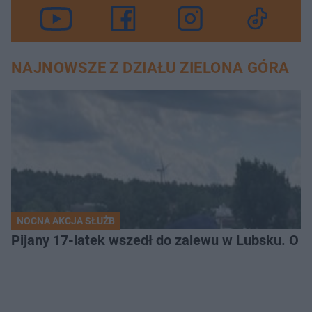
NAJNOWSZE Z DZIAŁU ZIELONA GÓRA
NOCNA AKCJA SŁUŻB
Pijany 17-latek wszedł do zalewu w Lubsku. O kr