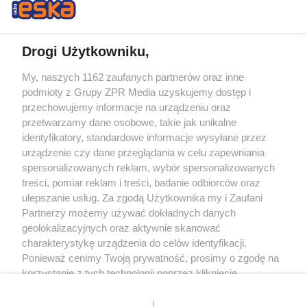
Drogi Użytkowniku,
My, naszych 1162 zaufanych partnerów oraz inne
Żaden utwór zamieszczony w serwisie nie może być powielany i
podmioty z Grupy ZPR Media uzyskujemy dostęp i
rozpowszechniany lub dalej rozpowszechniany w jakikolwiek sposób (w
tym także elektroniczny lub mechaniczny) na jakimkolwiek polu
przechowujemy informacje na urządzeniu oraz
eksploatacji w jakiejkolwiek formie, włącznie z umieszczaniem w Internecie
przetwarzamy dane osobowe, takie jak unikalne
bez pisemnej zgody właściciela praw. Jakiekolwiek użycie lub
wykorzystanie utworów w całości lub w części z naruszeniem prawa, tzn.
identyfikatory, standardowe informacje wysyłane przez
bez właściwej zgody, jest zabronione pod groźbą kary i może być ścigane
urządzenie czy dane przeglądania w celu zapewniania
prawnie.
spersonalizowanych reklam, wybór spersonalizowanych
treści, pomiar reklam i treści, badanie odbiorców oraz
ulepszanie usług. Za zgodą Użytkownika my i Zaufani
Partnerzy możemy używać dokładnych danych
geolokalizacyjnych oraz aktywnie skanować
charakterystykę urządzenia do celów identyfikacji.
O nas
Ponieważ cenimy Twoją prywatność, prosimy o zgodę na
korzystanie z tych technologii poprzez kliknięcie
Informacje prawne
„Akceptuję”. Zgoda jest dobrowolna i zawsze możesz ją
zmienić/wycofać klikając przycisk ustawień prywatności