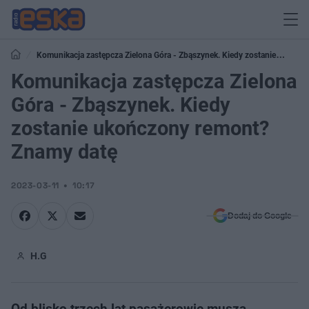
Komunikacja zastępcza Zielona Góra - Zbąszynek. Kiedy zostanie
ukończony remont? Znamy datę
Komunikacja zastępcza Zielona
Góra - Zbąszynek. Kiedy
zostanie ukończony remont?
Znamy datę
2023-03-11
10:17
Dodaj do Google
H.G
Od blisko trzech lat pasażerowie muszą