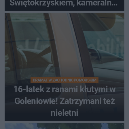
Świętokrzyskiem, kameralny i
bez tłumów
DRAMAT W ZACHODNIOPOMORSKIM
16-latek z ranami kłutymi w
Goleniowie! Zatrzymani też
nieletni