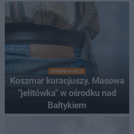
SANEPID W AKCJI
Koszmar kuracjuszy. Masowa
"jelitówka" w ośrodku nad
Bałtykiem