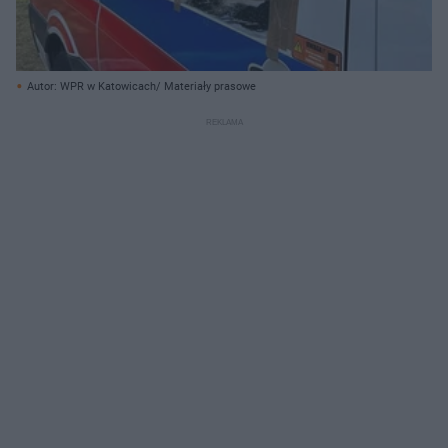
Autor: WPR w Katowicach/ Materiały prasowe