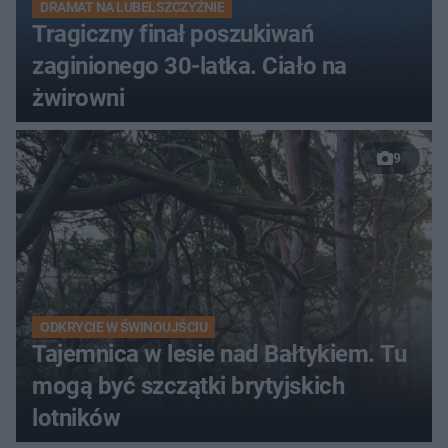
DRAMAT NA LUBELSZCZYŹNIE
Tragiczny finał poszukiwań
zaginionego 30-latka. Ciało na
żwirowni
9
ODKRYCIE W ŚWINOUJŚCIU
Tajemnica w lesie nad Bałtykiem. Tu
mogą być szczątki brytyjskich
lotników