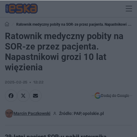
Ratownik medyczny pobity na SOR-ze przez pacjenta. Napastnikowi grozi
10 lat więzienia
Ratownik medyczny pobity na
SOR-ze przez pacjenta.
Napastnikowi grozi 10 lat
więzienia
2025-02-25
12:22
Dodaj do Google
Marcin Paczkowski
Źródło: PAP, opolskie.pl
29-letni pacjent SOR-u pobił ratownika