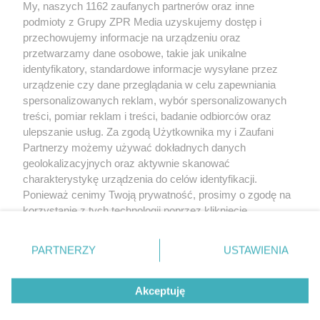
My, naszych 1162 zaufanych partnerów oraz inne
Żaden utwór zamieszczony w serwisie nie może być powielany i
podmioty z Grupy ZPR Media uzyskujemy dostęp i
rozpowszechniany lub dalej rozpowszechniany w jakikolwiek sposób (w
tym także elektroniczny lub mechaniczny) na jakimkolwiek polu
przechowujemy informacje na urządzeniu oraz
eksploatacji w jakiejkolwiek formie, włącznie z umieszczaniem w Internecie
przetwarzamy dane osobowe, takie jak unikalne
bez pisemnej zgody właściciela praw. Jakiekolwiek użycie lub
identyfikatory, standardowe informacje wysyłane przez
wykorzystanie utworów w całości lub w części z naruszeniem prawa, tzn.
bez właściwej zgody, jest zabronione pod groźbą kary i może być ścigane
urządzenie czy dane przeglądania w celu zapewniania
prawnie.
spersonalizowanych reklam, wybór spersonalizowanych
treści, pomiar reklam i treści, badanie odbiorców oraz
ulepszanie usług. Za zgodą Użytkownika my i Zaufani
Partnerzy możemy używać dokładnych danych
geolokalizacyjnych oraz aktywnie skanować
charakterystykę urządzenia do celów identyfikacji.
Ponieważ cenimy Twoją prywatność, prosimy o zgodę na
O nas
korzystanie z tych technologii poprzez kliknięcie
Informacje prawne
„Akceptuję”. Zgoda jest dobrowolna i zawsze możesz ją
zmienić/wycofać klikając przycisk ustawień prywatności
Nasze serwisy
PARTNERZY
USTAWIENIA
znajdujący się w lewym dolnym rogu strony
. Niektóre
rodzaje przetwarzania danych nie wymagają zgody
© 2026 Grupa ZPR Media
Akceptuję
użytkownika, ale masz prawo sprzeciwić się takiemu
przetwarzaniu. Preferencje będą miały zastosowanie tylko