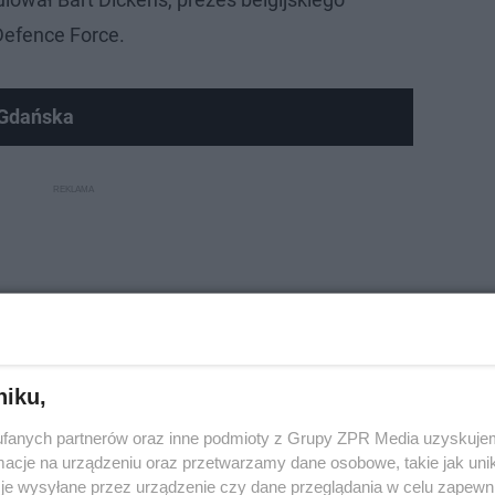
Defence Force.
 Gdańska
niku,
fanych partnerów oraz inne podmioty z Grupy ZPR Media uzyskujem
cje na urządzeniu oraz przetwarzamy dane osobowe, takie jak unika
je wysyłane przez urządzenie czy dane przeglądania w celu zapewn