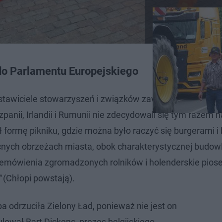
do Parlamentu Europejskiego
stawiciele stowarzyszeń i związków zawodowych rolnik
iszpanii, Irlandii i Rumunii nie zdecydowali się tym razem 
ł formę pikniku, gdzie można było raczyć się burgerami i 
cnych obrzeżach miasta, obok charakterystycznej budowl
emówienia zgromadzonych rolników i holenderskie pios
"
(Chłopi powstają).
a odrzuciła Zielony Ład, ponieważ nie jest on
tulował Bart Dickens, prezes belgijskiego