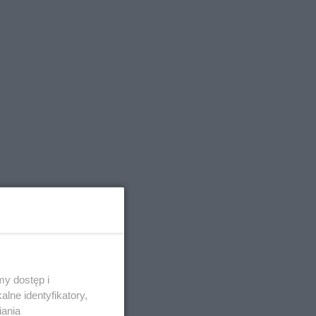
y dostęp i
lne identyfikatory,
iania