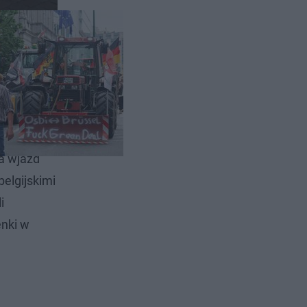
ów z
na wjazd
belgijskimi
i
enki w