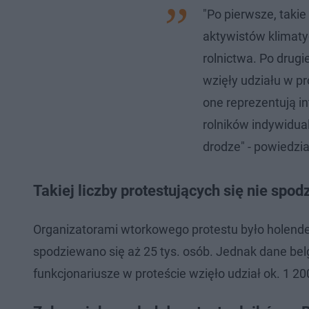
"Po pierwsze, taki
aktywistów klimaty
rolnictwa. Po drugie
wzięły udziału w pr
one reprezentują in
rolników indywidua
drodze" - powiedzia
Takiej liczby protestujących się nie spod
Organizatorami wtorkowego protestu było holende
spodziewano się aż 25 tys. osób. Jednak dane belgijs
funkcjonariusze w proteście wzięło udział ok. 1 20