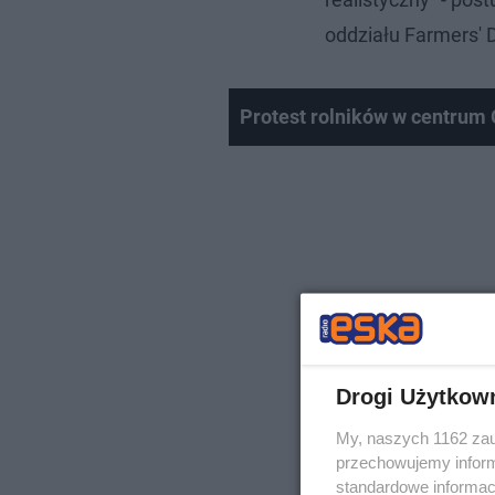
oddziału Farmers' 
Protest rolników w centrum
Drogi Użytkow
My, naszych 1162 zau
przechowujemy informa
standardowe informac