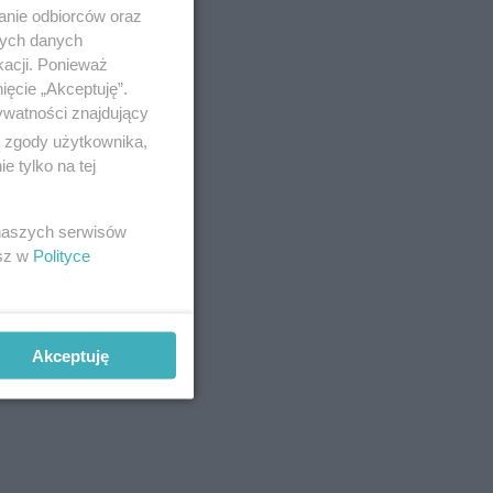
anie odbiorców oraz
tnich
nych danych
kacji. Ponieważ
histerii".
ięcie „Akceptuję”.
zą się,
ywatności znajdujący
ą zgody użytkownika,
 tylko na tej
 naszych serwisów
esz w
Polityce
Akceptuję
wały