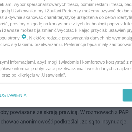
klam, wybór spersonalizowanych treści, pomiar reklam i treści, bad
ch działaczek ruchu rolników, który doprowadził w osta
 zgodą Użytkownika my i Zaufani Partnerzy możemy używać dokład
az aktywnie skanować charakterystykę urządzenia do celów identyfi
, dodając, że obawy dotyczące zmian klimatu mają cechy "
ść, prosimy o zgodę na korzystanie z tych technologii poprzez klikn
estu Rolników (OOPR) zadeklarował, że rolnicy nie god
a i zawsze możesz ją zmienić/wycofać klikając przycisk ustawień pr
ogu strony
. Niektóre rodzaje przetwarzania danych nie wymagaj
rykcji".
iwić się takiemu przetwarzaniu. Preferencje będą miały zastosowanie
emy z każdym rokiem coraz drożej. A w tym
szymi informacjami, abyś mógł świadomie i komfortowo korzystać z
szcza się produkty rolno-spożywcze spoza
gółowe informacje dotyczące przetwarzania Twoich danych znajdzi
z krajów trzecich. Jak my mamy taką
s
oraz po kliknięciu w „Ustawienia”.
mać?" - pytał.
USTAWIENIA
 podał, że duże europejskie organizacje rolnicze zbojkoto
 osoby powiązane ze skrają prawicą. W rozmowach z PAP
achować anonimowość podkreślali, że są to insynuacje.