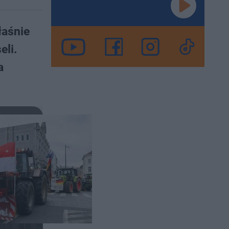
łaśnie
eli.
a