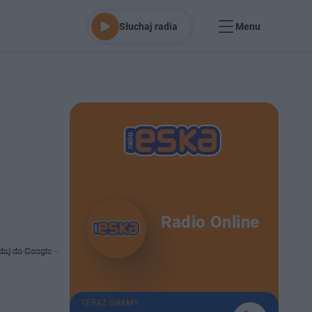
Słuchaj radia
Menu
]
Radio Online
daj do Google
TERAZ GRAMY