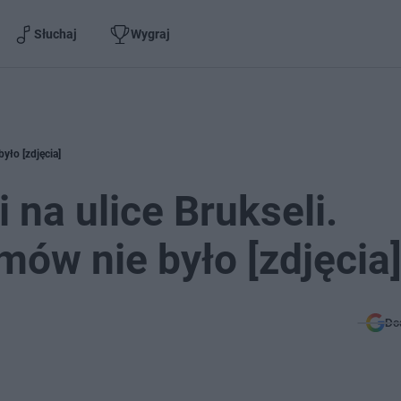
Słuchaj
Wygraj
yło [zdjęcia]
 na ulice Brukseli.
ów nie było [zdjęcia
Do