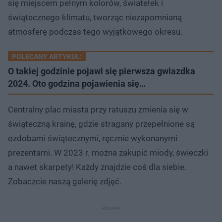
się miejscem pełnym kolorów, światełek i
świątecznego klimatu, tworząc niezapomnianą
atmosferę podczas tego wyjątkowego okresu.
POLECANY ARTYKUŁ:
O takiej godzinie pojawi się pierwsza gwiazdka
2024. Oto godzina pojawienia się…
Centralny plac miasta przy ratuszu zmienia się w
świąteczną krainę, gdzie stragany przepełnione są
ozdobami świątecznymi, ręcznie wykonanymi
prezentami. W 2023 r. można zakupić miody, świeczki
a nawet skarpety! Każdy znajdzie coś dla siebie.
Zobaczcie naszą galerię zdjęć.