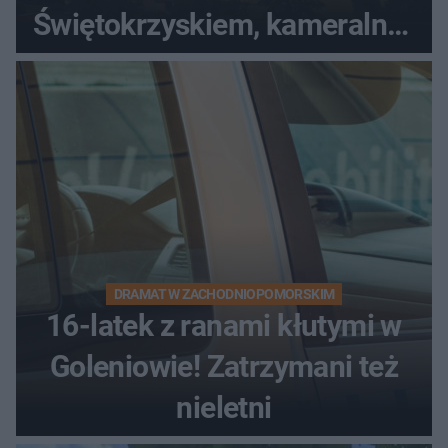
Świętokrzyskiem, kameralny i
bez tłumów
DRAMAT W ZACHODNIOPOMORSKIM
16-latek z ranami kłutymi w
Goleniowie! Zatrzymani też
nieletni