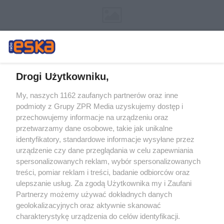
Drogi Użytkowniku,
My, naszych 1162 zaufanych partnerów oraz inne
Żaden utwór zamieszczony w serwisie nie może być powielany i
podmioty z Grupy ZPR Media uzyskujemy dostęp i
rozpowszechniany lub dalej rozpowszechniany w jakikolwiek sposób (w
przechowujemy informacje na urządzeniu oraz
tym także elektroniczny lub mechaniczny) na jakimkolwiek polu
eksploatacji w jakiejkolwiek formie, włącznie z umieszczaniem w
przetwarzamy dane osobowe, takie jak unikalne
Internecie bez pisemnej zgody właściciela praw. Jakiekolwiek użycie lub
identyfikatory, standardowe informacje wysyłane przez
wykorzystanie utworów w całości lub w części z naruszeniem prawa,
tzn. bez właściwej zgody, jest zabronione pod groźbą kary i może być
urządzenie czy dane przeglądania w celu zapewniania
ścigane prawnie.
spersonalizowanych reklam, wybór spersonalizowanych
treści, pomiar reklam i treści, badanie odbiorców oraz
ulepszanie usług. Za zgodą Użytkownika my i Zaufani
Partnerzy możemy używać dokładnych danych
geolokalizacyjnych oraz aktywnie skanować
charakterystykę urządzenia do celów identyfikacji.