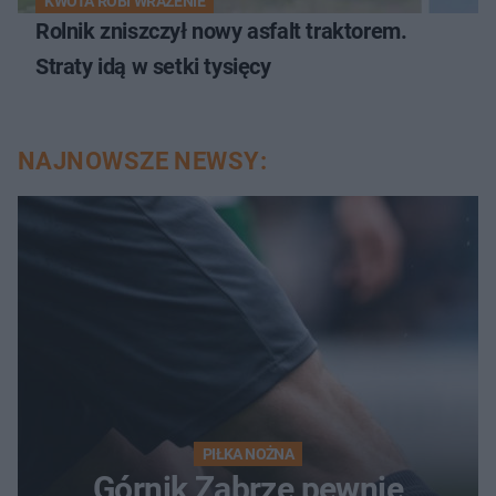
KWOTA ROBI WRAŻENIE
Rolnik zniszczył nowy asfalt traktorem.
Straty idą w setki tysięcy
NAJNOWSZE NEWSY:
PIŁKA NOŻNA
Górnik Zabrze pewnie