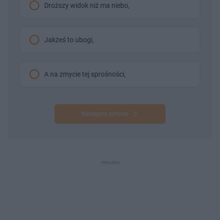
Droższy widok niż ma niebo,
Jakżeś to ubogi,
A na zmycie tej sprośności,
Następne pytanie