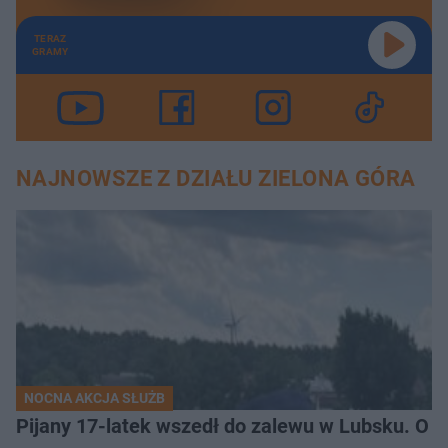
TERAZ
GRAMY
NAJNOWSZE Z DZIAŁU ZIELONA GÓRA
NOCNA AKCJA SŁUŻB
Pijany 17-latek wszedł do zalewu w Lubsku. O kr