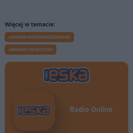
JARMARK BOŻONARODZENIOWY
JARMARK ŚWIĄTECZNY
Radio Online