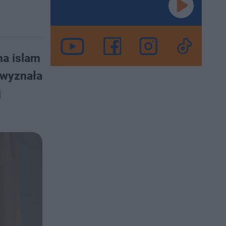
na islam
 wyznała
j