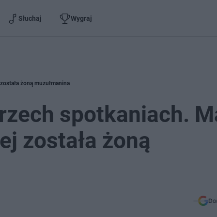
Słuchaj
Wygraj
j została żoną muzułmanina
trzech spotkaniach. 
ej została żoną
Do