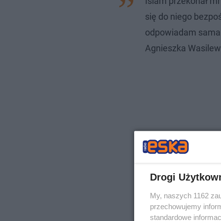
Islam przekonał mni
się do niego bezpo
odpowiadam sama p
Agnieszka Wasilew
Drogi Użytkow
My, naszych 1162 zau
przechowujemy informa
standardowe informac