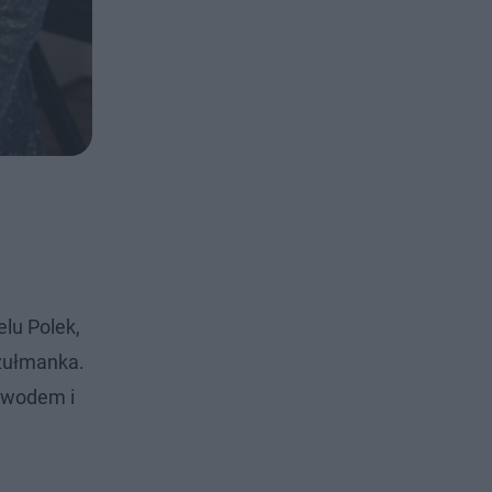
elu Polek,
uzułmanka.
ozwodem i