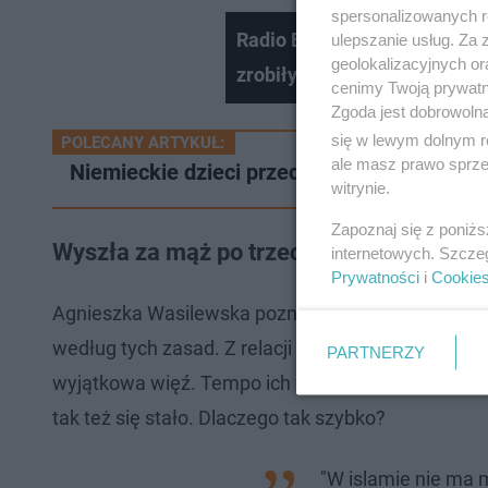
spersonalizowanych re
Radio Eska: "Hotel Paradise":
ulepszanie usług. Za
geolokalizacyjnych or
zrobiły furorę, a od ich zdj
cenimy Twoją prywatno
Zgoda jest dobrowoln
się w lewym dolnym r
POLECANY ARTYKUŁ:
ale masz prawo sprzec
Niemieckie dzieci przechodzą na islam. Dl
witrynie.
Zapoznaj się z poniż
Wyszła za mąż po trzech spotkaniach
internetowych. Szcze
Prywatności
i
Cookie
Agnieszka Wasilewska poznała swojego męża za po
według tych zasad. Z relacji kobiety okazuje się, 
PARTNERZY
wyjątkowa więź. Tempo ich znajomości było bardzo
tak też się stało. Dlaczego tak szybko?
"W islamie nie ma m