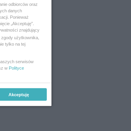
anie odbiorców oraz
nych danych
kacji. Ponieważ
ięcie „Akceptuję”.
ywatności znajdujący
ą zgody użytkownika,
 tylko na tej
 naszych serwisów
esz w
Polityce
i żyją
a ze sobą
Akceptuję
zmą ślub i