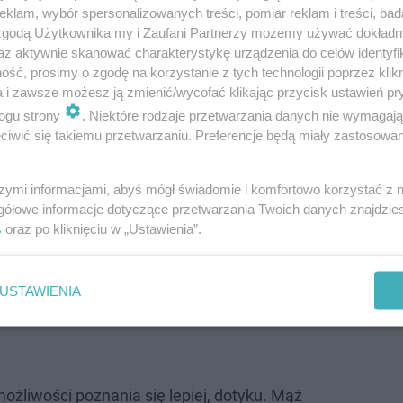
klam, wybór spersonalizowanych treści, pomiar reklam i treści, bad
 najpiękniejsze uczestniczki. W rajskiej willi
 zgodą Użytkownika my i Zaufani Partnerzy możemy używać dokład
az aktywnie skanować charakterystykę urządzenia do celów identyfi
ęć na Instagramie nie można oderwać wzroku!
ść, prosimy o zgodę na korzystanie z tych technologii poprzez klikn
a i zawsze możesz ją zmienić/wycofać klikając przycisk ustawień pr
ogu strony
. Niektóre rodzaje przetwarzania danych nie wymagaj
iwić się takiemu przetwarzaniu. Preferencje będą miały zastosowanie
aczego? Nie chcą się wyróżniać w szkole
szymi informacjami, abyś mógł świadomie i komfortowo korzystać z
gółowe informacje dotyczące przetwarzania Twoich danych znajdzi
s
oraz po kliknięciu w „Ustawienia”.
średnictwem aplikacji randkowej. Oboje wyznają islam 
że już na pierwszym spotkaniu tych dwojga ludzi połączył
USTAWIENIA
 szybkie. Para postanowiła, że na trzecim spotkaniu we
ożliwości poznania się lepiej, dotyku. Mąż