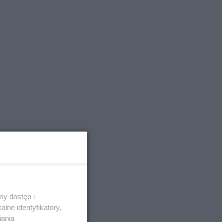
y dostęp i
lne identyfikatory,
iania