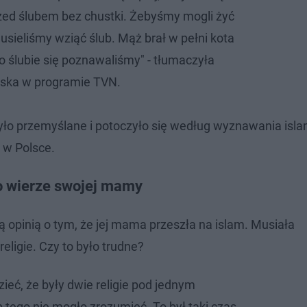
rzed ślubem bez chustki. Żebyśmy mogli żyć
 musieliśmy wziąć ślub. Mąż brał w pełni kota
o ślubie się poznawaliśmy" - tłumaczyła
ska w programie TVN.
yło przemyślane i potoczyło się według wyznawania isl
m w Polsce.
 o wierze swojej mamy
ą opinią o tym, że jej mama przeszła na islam. Musiała
ligie. Czy to było trudne?
ieć, że były dwie religie pod jednym
tego nie mogło zrozumieć. To był taki czas,