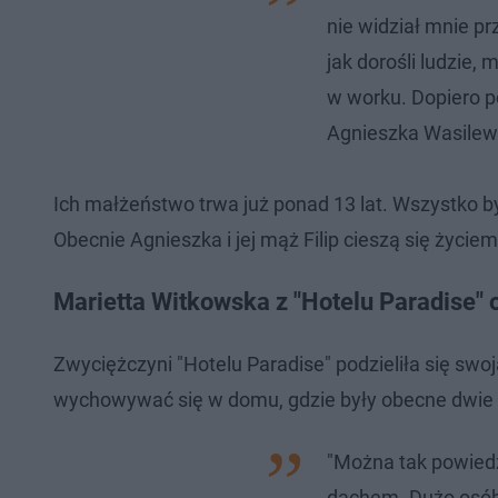
nie widział mnie p
jak dorośli ludzie,
w worku. Dopiero p
Agnieszka Wasilew
Ich małżeństwo trwa już ponad 13 lat. Wszystko b
Obecnie Agnieszka i jej mąż Filip cieszą się życie
Marietta Witkowska z "Hotelu Paradise"
Zwyciężczyni "Hotelu Paradise" podzieliła się swoj
wychowywać się w domu, gdzie były obecne dwie re
"Można tak powiedz
dachem. Dużo osób 