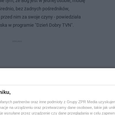
e tym, że Bóg jest w jednej osobie, modlę
średnio, bez żadnych pośredników,
rzed nim za swoje czyny - powiedziała
ska w programie "Dzień Dobry TVN".
niku,
fanych partnerów oraz inne podmioty z Grupy ZPR Media uzyskujem
cje na urządzeniu oraz przetwarzamy dane osobowe, takie jak unika
je wysyłane przez urządzenie czy dane przeglądania w celu zapewn