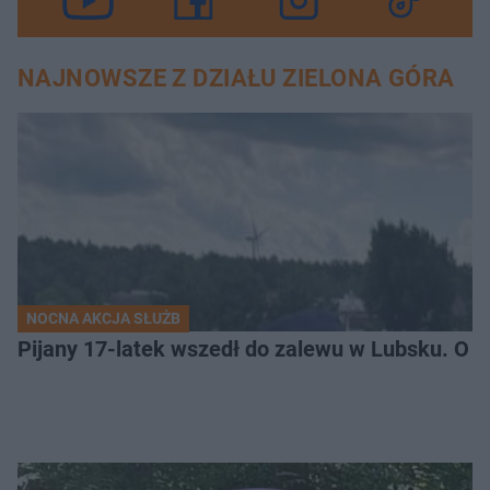
NAJNOWSZE Z DZIAŁU ZIELONA GÓRA
NOCNA AKCJA SŁUŻB
Pijany 17-latek wszedł do zalewu w Lubsku. O kr