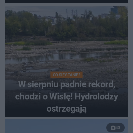
Toruniu
CO SIĘ STANIE?
W sierpniu padnie rekord,
chodzi o Wisłę! Hydrolodzy
ostrzegają
43