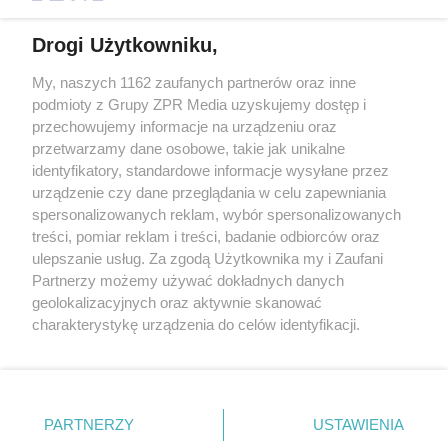
Drogi Użytkowniku,
My, naszych 1162 zaufanych partnerów oraz inne
Żaden utwór zamieszczony w serwisie nie może być powielany i
podmioty z Grupy ZPR Media uzyskujemy dostęp i
rozpowszechniany lub dalej rozpowszechniany w jakikolwiek sposób (w
tym także elektroniczny lub mechaniczny) na jakimkolwiek polu
przechowujemy informacje na urządzeniu oraz
eksploatacji w jakiejkolwiek formie, włącznie z umieszczaniem w
przetwarzamy dane osobowe, takie jak unikalne
Internecie bez pisemnej zgody właściciela praw. Jakiekolwiek użycie lub
identyfikatory, standardowe informacje wysyłane przez
wykorzystanie utworów w całości lub w części z naruszeniem prawa,
tzn. bez właściwej zgody, jest zabronione pod groźbą kary i może być
urządzenie czy dane przeglądania w celu zapewniania
ścigane prawnie.
spersonalizowanych reklam, wybór spersonalizowanych
treści, pomiar reklam i treści, badanie odbiorców oraz
ulepszanie usług. Za zgodą Użytkownika my i Zaufani
Partnerzy możemy używać dokładnych danych
geolokalizacyjnych oraz aktywnie skanować
charakterystykę urządzenia do celów identyfikacji.
Ponieważ cenimy Twoją prywatność, prosimy o zgodę na
O nas
korzystanie z tych technologii poprzez kliknięcie
Informacje prawne
„Akceptuję”. Zgoda jest dobrowolna i zawsze możesz ją
zmienić/wycofać klikając przycisk ustawień prywatności
PARTNERZY
USTAWIENIA
Nasze serwisy
znajdujący się w lewym dolnym rogu strony
. Niektóre