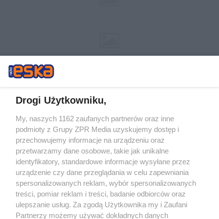
Drogi Użytkowniku,
My, naszych 1162 zaufanych partnerów oraz inne
Żaden utwór zamieszczony w serwisie nie może być powielany i
podmioty z Grupy ZPR Media uzyskujemy dostęp i
rozpowszechniany lub dalej rozpowszechniany w jakikolwiek sposób (w
przechowujemy informacje na urządzeniu oraz
tym także elektroniczny lub mechaniczny) na jakimkolwiek polu
eksploatacji w jakiejkolwiek formie, włącznie z umieszczaniem w
przetwarzamy dane osobowe, takie jak unikalne
Internecie bez pisemnej zgody właściciela praw. Jakiekolwiek użycie lub
identyfikatory, standardowe informacje wysyłane przez
wykorzystanie utworów w całości lub w części z naruszeniem prawa,
tzn. bez właściwej zgody, jest zabronione pod groźbą kary i może być
urządzenie czy dane przeglądania w celu zapewniania
ścigane prawnie.
spersonalizowanych reklam, wybór spersonalizowanych
treści, pomiar reklam i treści, badanie odbiorców oraz
ulepszanie usług. Za zgodą Użytkownika my i Zaufani
Partnerzy możemy używać dokładnych danych