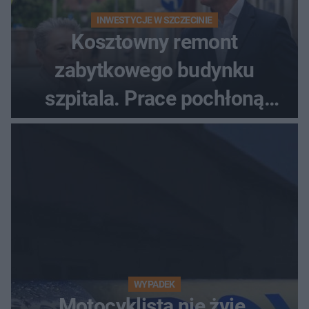
INWESTYCJE W SZCZECINIE
Kosztowny remont
zabytkowego budynku
szpitala. Prace pochłoną
dziesiątki milionów
WYPADEK
Motocyklista nie żyje.