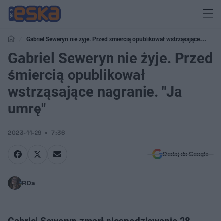
Gabriel Seweryn nie żyje. Przed śmiercią opublikował wstrząsające
nagranie. "Ja umrę"
Gabriel Seweryn nie żyje. Przed
śmiercią opublikował
wstrząsające nagranie. "Ja
umrę"
2023-11-29
7:36
Dodaj do Google
P.Da
Gabriel Seweryn zmarł niespodziewanie 28