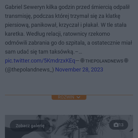
Gabriel Seweryn kilka godzin przed śmiercią odpalił
transmisję, podczas której trzymał się za klatkę
piersiową, panikował, krzyczał i płakał. W tle stała
karetka. Według relacji, ratownicy rzekomo
odmówili zabrania go do szpitala, a ostatecznie miał
sam udać się tam taksówką.–…
pic.twitter.com/5KmdrzxKEq
— 🌐 ᴛʜᴇᴘᴏʟᴀɴᴅɴᴇᴡs 🌐
(@thepolandnews_)
November 28, 2023
ROZWIŃ
13