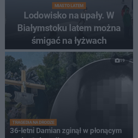
MIASTO LATEM
Lodowisko na upały. W
Białymstoku latem można
śmigać na łyżwach
19
TRAGEDIA NA DRODZE
36-letni Damian zginął w płonącym