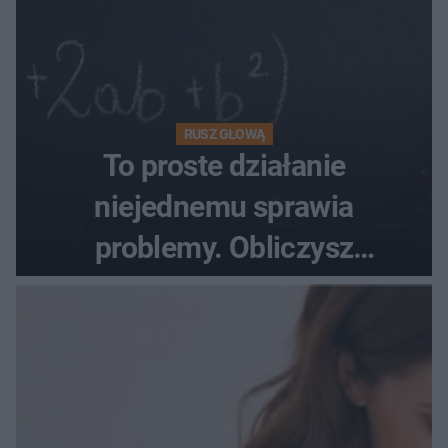
RUSZ GŁOWĄ
To proste działanie
niejednemu sprawia
problemy. Obliczysz
poprawnie, ile to jest
72+7×7−7×5=?