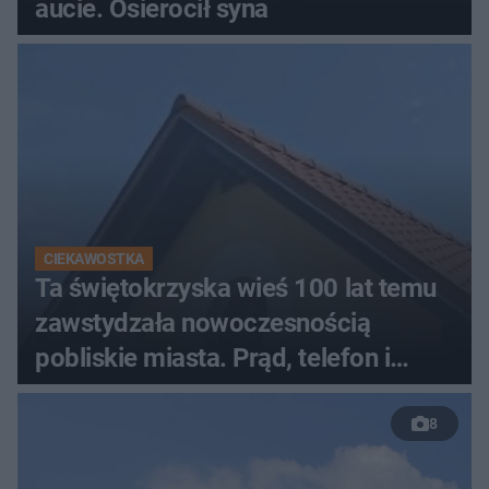
aucie. Osierocił syna
CIEKAWOSTKA
Ta świętokrzyska wieś 100 lat temu
zawstydzała nowoczesnością
pobliskie miasta. Prąd, telefon i
luksusowa auta
8