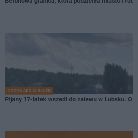
Betonowa granica, która podzieliła miasto i rodz
NOCNA AKCJA SŁUŻB
Pijany 17-latek wszedł do zalewu w Lubsku. O kr