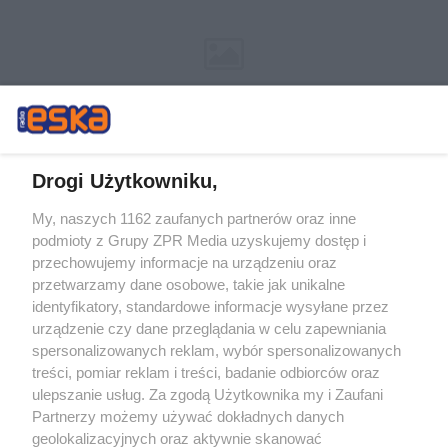
Drogi Użytkowniku,
My, naszych 1162 zaufanych partnerów oraz inne
Żaden utwór zamieszczony w serwisie nie może być powielany i
podmioty z Grupy ZPR Media uzyskujemy dostęp i
rozpowszechniany lub dalej rozpowszechniany w jakikolwiek sposób (w
tym także elektroniczny lub mechaniczny) na jakimkolwiek polu
przechowujemy informacje na urządzeniu oraz
eksploatacji w jakiejkolwiek formie, włącznie z umieszczaniem w Internecie
przetwarzamy dane osobowe, takie jak unikalne
bez pisemnej zgody właściciela praw. Jakiekolwiek użycie lub
wykorzystanie utworów w całości lub w części z naruszeniem prawa, tzn.
identyfikatory, standardowe informacje wysyłane przez
bez właściwej zgody, jest zabronione pod groźbą kary i może być ścigane
urządzenie czy dane przeglądania w celu zapewniania
prawnie.
spersonalizowanych reklam, wybór spersonalizowanych
treści, pomiar reklam i treści, badanie odbiorców oraz
ulepszanie usług. Za zgodą Użytkownika my i Zaufani
Partnerzy możemy używać dokładnych danych
geolokalizacyjnych oraz aktywnie skanować