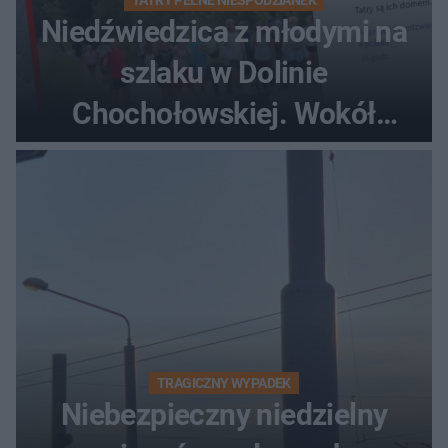
Niedźwiedzica z młodymi na
szlaku w Dolinie
Chochołowskiej. Wokół
turyści!
TRAGICZNY WYPADEK
Niebezpieczny niedzielny