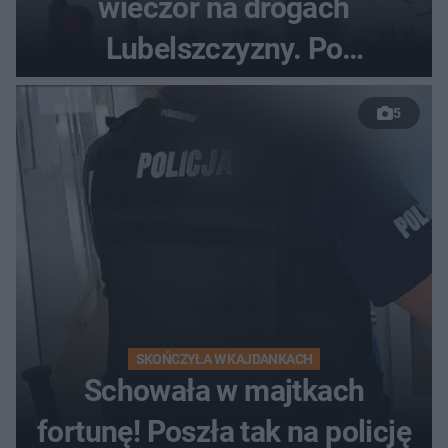
wieczór na drogach
Lubelszczyzny. Po
nieudanym manewrze
5
wyprzedzania zginął
kierowca auta
SKOŃCZYŁA W KAJDANKACH
Schowała w majtkach
fortunę! Poszła tak na policję