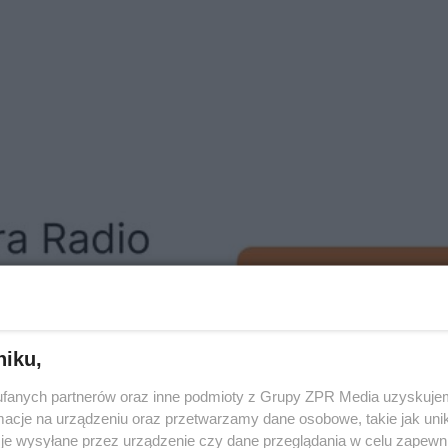
niku,
fanych partnerów oraz inne podmioty z Grupy ZPR Media uzyskujem
cje na urządzeniu oraz przetwarzamy dane osobowe, takie jak unika
je wysyłane przez urządzenie czy dane przeglądania w celu zapewn