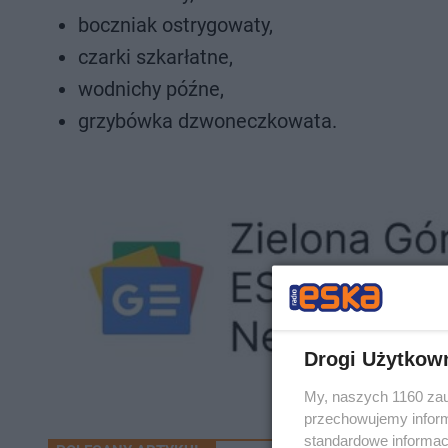
boczniak ostrygowaty,
czarki szkarłatne,
wodnichy późne,
grzybówka dzwoneczkowata.
Drogi Użytkow
My, naszych 1160 zau
przechowujemy informa
standardowe informac