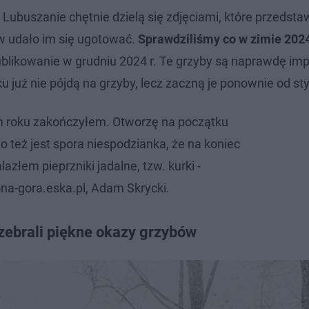
 Lubuszanie chętnie dzielą się zdjęciami, które przedsta
ów udało im się ugotować.
Sprawdziliśmy co w zimie 2024
publikowanie w grudniu 2024 r. Te grzyby są naprawdę im
u już nie pójdą na grzyby, lecz zaczną je ponownie od st
m roku zakończyłem. Otworzę na początku
to też jest spora niespodzianka, że na koniec
azłem pieprzniki jadalne, tzw. kurki -
ona-gora.eska.pl, Adam Skrycki.
zebrali piękne okazy grzybów