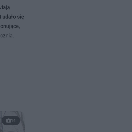
wiają
 udało się
ponujące,
ycznia.
14