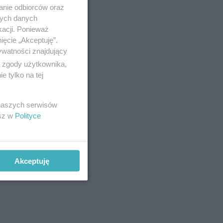
anie odbiorców oraz
nych danych
kacji. Ponieważ
ięcie „Akceptuję”.
ywatności znajdujący
ą zgody użytkownika,
 tylko na tej
 naszych serwisów
esz w
Polityce
Akceptuję