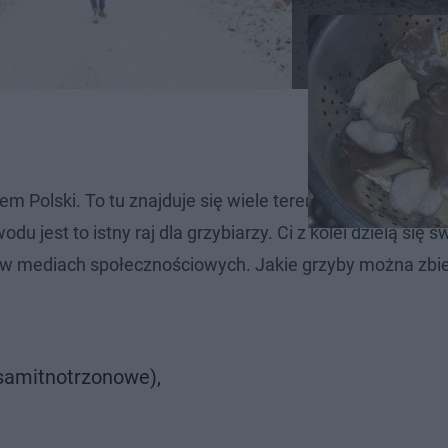
m Polski. To tu znajduje się wiele terenów zielonych, kt
jest to istny raj dla grzybiarzy. Ci z kolei dzielą się s
ch w mediach społecznościowych. Jakie grzyby można zbi
samitnotrzonowe),