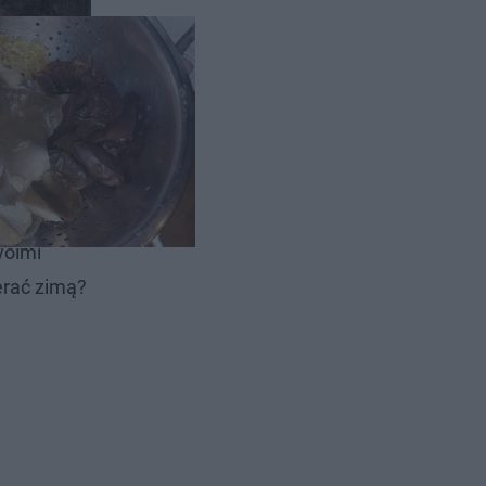
óre
woimi
erać zimą?