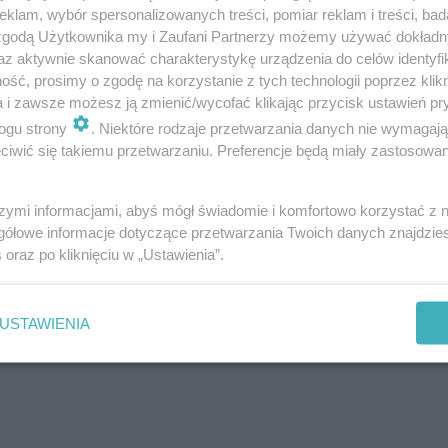
klam, wybór spersonalizowanych treści, pomiar reklam i treści, bad
e i okolicy. Lista miejsc na grzyby
 zgodą Użytkownika my i Zaufani Partnerzy możemy używać dokład
az aktywnie skanować charakterystykę urządzenia do celów identyfi
ść, prosimy o zgodę na korzystanie z tych technologii poprzez klikn
a i zawsze możesz ją zmienić/wycofać klikając przycisk ustawień pr
ogu strony
. Niektóre rodzaje przetwarzania danych nie wymagaj
iwić się takiemu przetwarzaniu. Preferencje będą miały zastosowanie
szymi informacjami, abyś mógł świadomie i komfortowo korzystać z
gółowe informacje dotyczące przetwarzania Twoich danych znajdzi
s
oraz po kliknięciu w „Ustawienia”.
USTAWIENIA