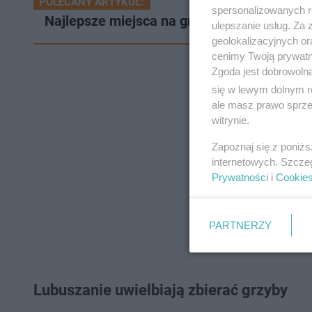
POLECANY ARTYKUŁ:
spersonalizowanych re
Najlepsze miejsca na grzyby w Zielonej Górz
ulepszanie usług. Za
geolokalizacyjnych or
cenimy Twoją prywatno
Zgoda jest dobrowoln
się w lewym dolnym r
ale masz prawo sprzec
witrynie.
Zapoznaj się z poniż
internetowych. Szcze
Prywatności
i
Cookie
PARTNERZY
Lubuszanie uwielbiają zbierać grzyby