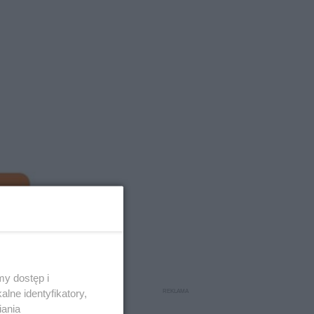
y dostęp i
lne identyfikatory,
iania