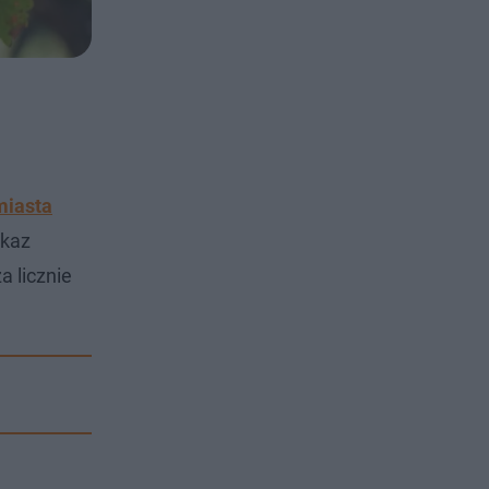
miasta
okaz
a licznie