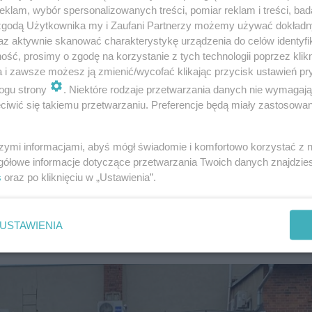
klam, wybór spersonalizowanych treści, pomiar reklam i treści, bad
 zgodą Użytkownika my i Zaufani Partnerzy możemy używać dokład
az aktywnie skanować charakterystykę urządzenia do celów identyfi
ść, prosimy o zgodę na korzystanie z tych technologii poprzez klikn
a i zawsze możesz ją zmienić/wycofać klikając przycisk ustawień pr
innic w Zielonej Górze - data
ogu strony
. Niektóre rodzaje przetwarzania danych nie wymagaj
iwić się takiemu przetwarzaniu. Preferencje będą miały zastosowanie
twartych Piwnic i Winnic. Kiedy?
Od 1 do 4 maja 2024 (ś
ch Piwnic i Winnic w Zielonej Górze.
1 maja o godz. 19:0
szymi informacjami, abyś mógł świadomie i komfortowo korzystać z
gółowe informacje dotyczące przetwarzania Twoich danych znajdzi
s
oraz po kliknięciu w „Ustawienia”.
Winnic. Robert Makłowicz w Zielonej Górze
USTAWIENIA