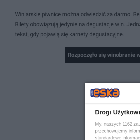
Winiarskie piwnice można odwiedzić za darmo. Be
Bilety obowiązują jedynie na degustacje win. Jed
tekst, gdy pojawią się karnety degustacyjne.
Rozpoczęło się winobranie w
Drogi Użytkow
My, naszych 1162 zau
przechowujemy informa
standardowe informac