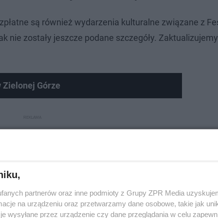
zpłatne są również wydarzenia kulturalne związane z Fe
nak nie zostały jeszcze podane szczegóły. Zaktualizujem
 Zielonej Górze
niku,
fanych partnerów oraz inne podmioty z Grupy ZPR Media uzyskujem
cje na urządzeniu oraz przetwarzamy dane osobowe, takie jak unika
je wysyłane przez urządzenie czy dane przeglądania w celu zapewn