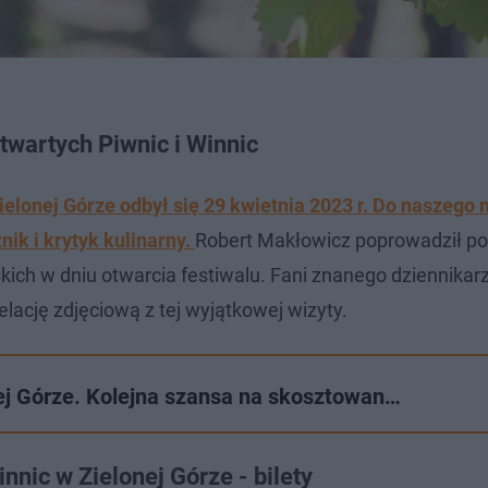
Otwartych Piwnic i Winnic
Zielonej Górze odbył się 29 kwietnia 2023 r. Do naszego 
ik i krytyk kulinarny.
Robert Makłowicz poprowadził p
ch w dniu otwarcia festiwalu. Fani znanego dziennikarz
relację zdjęciową z tej wyjątkowej wizyty.
nej Górze. Kolejna szansa na skosztowan…
nnic w Zielonej Górze - bilety