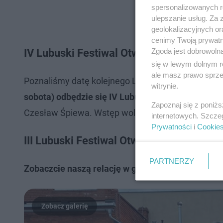
spersonalizowanych re
ulepszanie usług. Za
geolokalizacyjnych or
cenimy Twoją prywatno
Zgoda jest dobrowoln
IV Lubuski Festiwal Otwartych Piwnic i W
się w lewym dolnym r
ale masz prawo sprzec
Poznaliśmy datę kolejnego Lubuskiego Festiwalu O
witrynie.
sobota) odbędzie się IV Lubuski Festiwal Otwarty
Zapoznaj się z poniż
Czesław Śpiewa. Wstęp wolny.
internetowych. Szcze
Prywatności
i
Cookie
III Lubuski Festiwal Otwartych Piwnic i 
PARTNERZY
Zobaczcie naszą relację w galerii zdjęciowej.