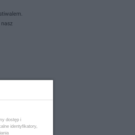
stiwalem.
y nasz
y dostęp i
lne identyfikatory,
iania