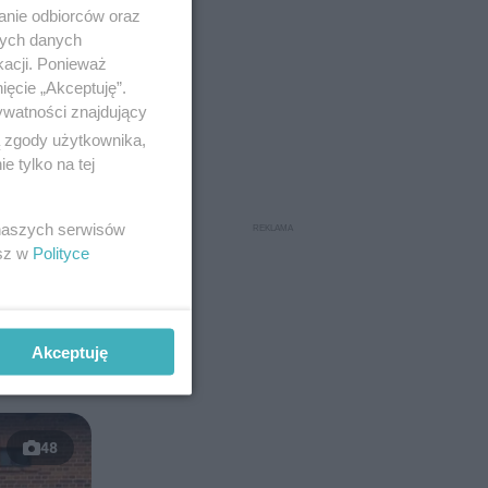
anie odbiorców oraz
nych danych
kacji. Ponieważ
ięcie „Akceptuję”.
ywatności znajdujący
ą zgody użytkownika,
 tylko na tej
roda-
0 wystąpi
 naszych serwisów
esz w
Polityce
Akceptuję
48