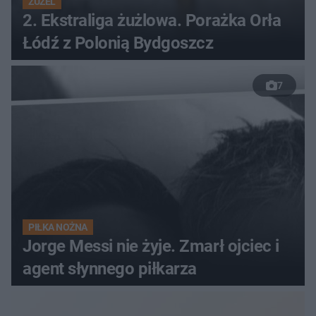
ŻUŻEL
2. Ekstraliga żużlowa. Porażka Orła
Łódź z Polonią Bydgoszcz
7
PIŁKA NOŻNA
Jorge Messi nie żyje. Zmarł ojciec i
agent słynnego piłkarza