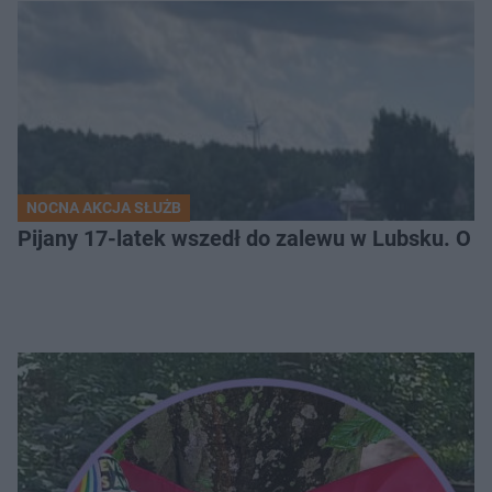
NOCNA AKCJA SŁUŻB
Pijany 17-latek wszedł do zalewu w Lubsku. O kr