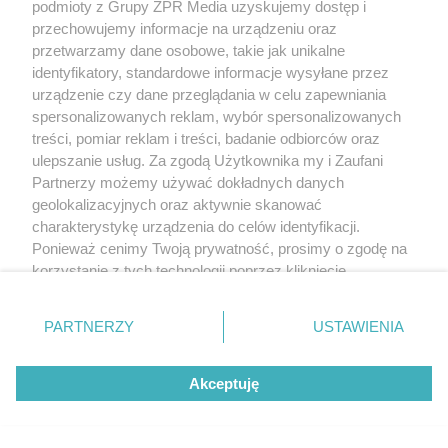
podmioty z Grupy ZPR Media uzyskujemy dostęp i
rozpowszechniany lub dalej rozpowszechniany w jakikolwiek sposób (w
tym także elektroniczny lub mechaniczny) na jakimkolwiek polu
przechowujemy informacje na urządzeniu oraz
eksploatacji w jakiejkolwiek formie, włącznie z umieszczaniem w Internecie
przetwarzamy dane osobowe, takie jak unikalne
bez pisemnej zgody właściciela praw. Jakiekolwiek użycie lub
wykorzystanie utworów w całości lub w części z naruszeniem prawa, tzn.
identyfikatory, standardowe informacje wysyłane przez
bez właściwej zgody, jest zabronione pod groźbą kary i może być ścigane
urządzenie czy dane przeglądania w celu zapewniania
prawnie.
spersonalizowanych reklam, wybór spersonalizowanych
treści, pomiar reklam i treści, badanie odbiorców oraz
ulepszanie usług. Za zgodą Użytkownika my i Zaufani
Partnerzy możemy używać dokładnych danych
geolokalizacyjnych oraz aktywnie skanować
charakterystykę urządzenia do celów identyfikacji.
O nas
Ponieważ cenimy Twoją prywatność, prosimy o zgodę na
korzystanie z tych technologii poprzez kliknięcie
Informacje prawne
„Akceptuję”. Zgoda jest dobrowolna i zawsze możesz ją
zmienić/wycofać klikając przycisk ustawień prywatności
Nasze serwisy
PARTNERZY
USTAWIENIA
znajdujący się w lewym dolnym rogu strony
. Niektóre
rodzaje przetwarzania danych nie wymagają zgody
© 2026 Grupa ZPR Media
Akceptuję
użytkownika, ale masz prawo sprzeciwić się takiemu
przetwarzaniu. Preferencje będą miały zastosowanie tylko
na tej witrynie.