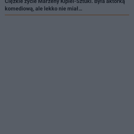
Ciężkie życie Marzeny Kipiel-Sztuki. Była aktorką
komediową, ale lekko nie miał…