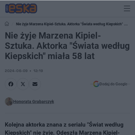
Nie żyje Marzena Kipiel-Sztuka. Aktorka "Świata według Kiepskich" miała
58 lat
Nie żyje Marzena Kipiel-
Sztuka. Aktorka "Świata według
Kiepskich" miała 58 lat
2024-06-09
12:19
Dodaj do Google
Honorata Grabarczyk
Kolejna aktorka znana z serialu "Świat według
Kiepskich" nie żyje. Odeszła Marzena Kipiel-