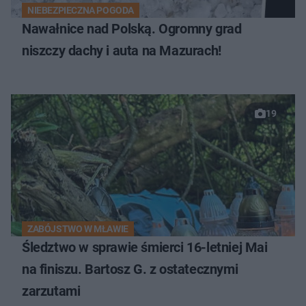
NIEBEZPIECZNA POGODA
Nawałnice nad Polską. Ogromny grad
niszczy dachy i auta na Mazurach!
19
ZABÓJSTWO W MŁAWIE
Śledztwo w sprawie śmierci 16-letniej Mai
na finiszu. Bartosz G. z ostatecznymi
zarzutami