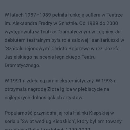
W latach 1987–1989 pełniła funkcję suflera w Teatrze
im. Aleksandra Fredry w Gnieźnie. Od 1989 do 2000
występowała w Teatrze Dramatycznym w Legnicy. Jej
debiutem teatralnym była rola salowej i sanitariuszki w
"Szpitalu rejonowym" Christo Bojczewa w reż. Józefa
Jasielskiego na scenie legnickiego Teatru
Dramatycznego.
W 1991 r. zdała egzamin eksternistyczny. W 1993 r.
otrzymała nagrodę Złota Iglica w plebiscycie na
najlepszych dolnośląskich artystów.
Popularność przyniosła jej rola Halinki Kiepskiej w
serialu "Świat według Kiepskich", który był emitowany
na antenie Polsatu w latach 1999-2022.