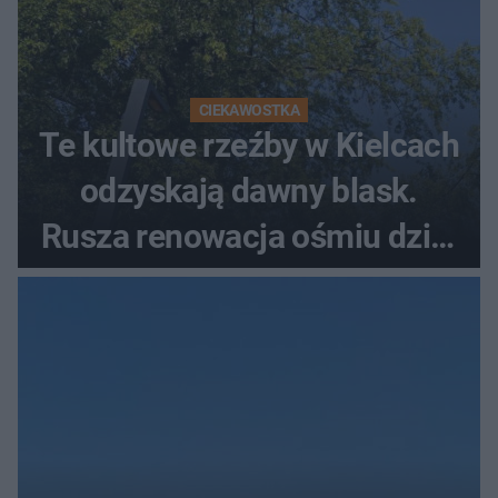
CIEKAWOSTKA
Te kultowe rzeźby w Kielcach
odzyskają dawny blask.
Rusza renowacja ośmiu dzieł
z lat 70.