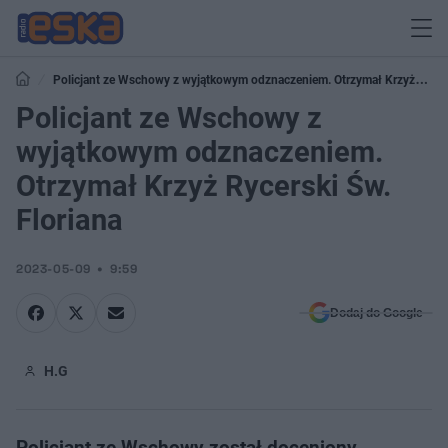
Policjant ze Wschowy z wyjątkowym odznaczeniem. Otrzymał Krzyż
Rycerski Św. Floriana
Policjant ze Wschowy z
wyjątkowym odznaczeniem.
Otrzymał Krzyż Rycerski Św.
Floriana
2023-05-09
9:59
Dodaj do Google
H.G
Policjant ze Wschowy został doceniony