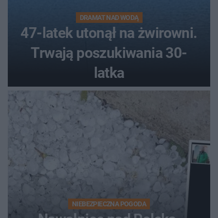
DRAMAT NAD WODĄ
47-latek utonął na żwirowni.
Trwają poszukiwania 30-
latka
NIEBEZPIECZNA POGODA