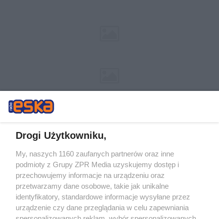
Drogi Użytkowniku,
My, naszych 1160 zaufanych partnerów oraz inne
Żaden utwór zamieszczony w serwisie nie może być powielany i
podmioty z Grupy ZPR Media uzyskujemy dostęp i
rozpowszechniany lub dalej rozpowszechniany w jakikolwiek sposób (w
tym także elektroniczny lub mechaniczny) na jakimkolwiek polu
przechowujemy informacje na urządzeniu oraz
eksploatacji w jakiejkolwiek formie, włącznie z umieszczaniem w
przetwarzamy dane osobowe, takie jak unikalne
Internecie bez pisemnej zgody właściciela praw. Jakiekolwiek użycie lub
identyfikatory, standardowe informacje wysyłane przez
wykorzystanie utworów w całości lub w części z naruszeniem prawa,
tzn. bez właściwej zgody, jest zabronione pod groźbą kary i może być
urządzenie czy dane przeglądania w celu zapewniania
ścigane prawnie.
spersonalizowanych reklam, wybór spersonalizowanych