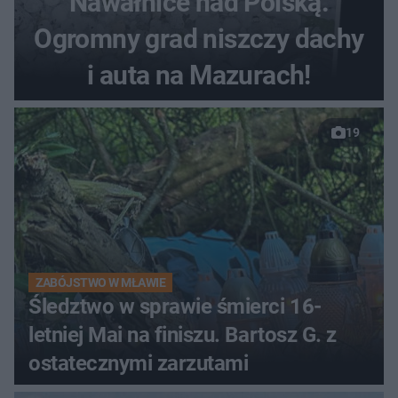
Nawałnice nad Polską.
Ogromny grad niszczy dachy
i auta na Mazurach!
19
ZABÓJSTWO W MŁAWIE
Śledztwo w sprawie śmierci 16-
letniej Mai na finiszu. Bartosz G. z
ostatecznymi zarzutami