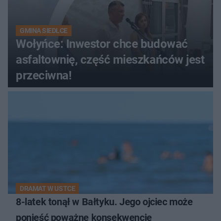
GMINA SIEDLCE
Wołyńce: Inwestor chce budować
asfaltownię, część mieszkańców jest
przeciwna!
DRAMAT W USTCE
8-latek tonął w Bałtyku. Jego ojciec może
ponieść poważne konsekwencje