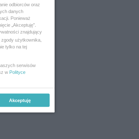
anie odbiorców oraz
nych danych
kacji. Ponieważ
ięcie „Akceptuję”.
ywatności znajdujący
ą zgody użytkownika,
 tylko na tej
 naszych serwisów
esz w
Polityce
Akceptuję