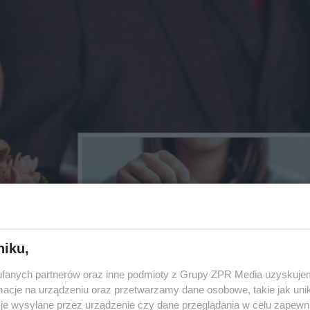
niku,
fanych partnerów oraz inne podmioty z Grupy ZPR Media uzyskujem
cje na urządzeniu oraz przetwarzamy dane osobowe, takie jak unika
je wysyłane przez urządzenie czy dane przeglądania w celu zapewn