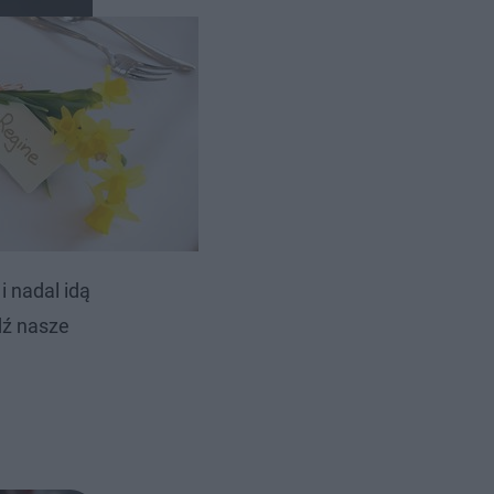
aby był
i nadal idą
dź nasze