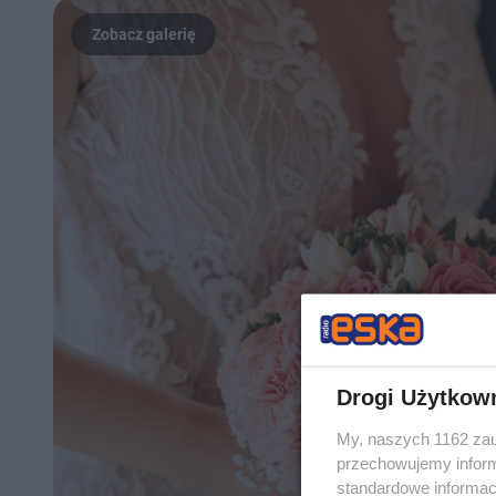
Drogi Użytkow
My, naszych 1162 zau
przechowujemy informa
standardowe informac