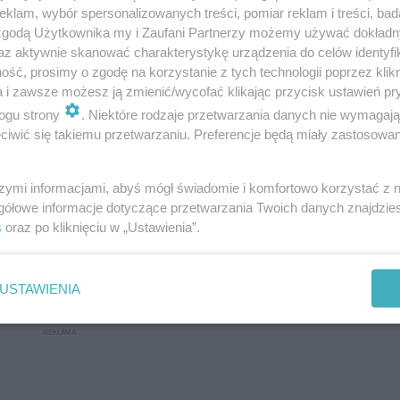
klam, wybór spersonalizowanych treści, pomiar reklam i treści, bad
 zgodą Użytkownika my i Zaufani Partnerzy możemy używać dokład
az aktywnie skanować charakterystykę urządzenia do celów identyfi
ść, prosimy o zgodę na korzystanie z tych technologii poprzez klikn
a i zawsze możesz ją zmienić/wycofać klikając przycisk ustawień pr
ogu strony
. Niektóre rodzaje przetwarzania danych nie wymagaj
iwić się takiemu przetwarzaniu. Preferencje będą miały zastosowanie
szymi informacjami, abyś mógł świadomie i komfortowo korzystać z
gółowe informacje dotyczące przetwarzania Twoich danych znajdzi
s
oraz po kliknięciu w „Ustawienia”.
USTAWIENIA