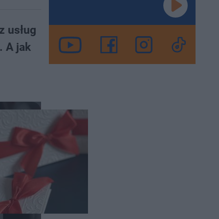
z usług
 A jak