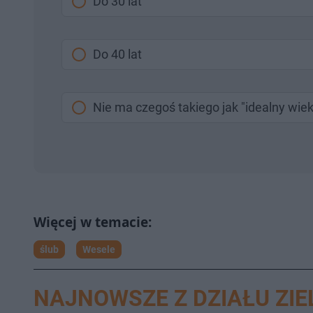
Do 30 lat
Do 40 lat
Nie ma czegoś takiego jak "idealny wiek
ślub
Wesele
NAJNOWSZE Z DZIAŁU ZI