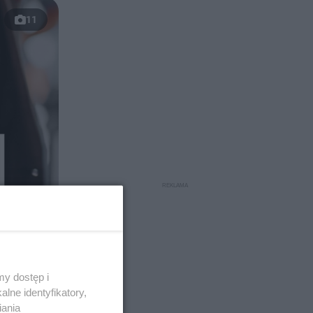
11
y dostęp i
lne identyfikatory,
iania