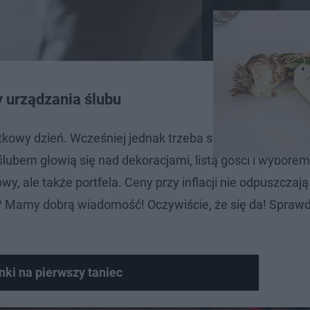
 urządzania ślubu
tkowy dzień. Wcześniej jednak trzeba się sporo napocić, 
ubem głowią się nad dekoracjami, listą gości i wyborem
 ale także portfela. Ceny przy inflacji nie odpuszczają 
ić? Mamy dobrą wiadomość! Oczywiście, że się da! Spraw
enki na pierwszy taniec