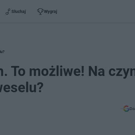
Słuchaj
Wygraj
lu?
. To możliwe! Na czy
weselu?
Do