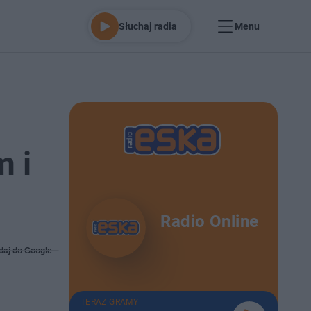
Słuchaj radia
Menu
m i
Radio Online
daj do Google
TERAZ GRAMY