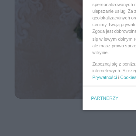
spersonalizowanych re
ulepszanie usług. Za
geolokalizacyjnych or
cenimy Twoją prywatno
Zgoda jest dobrowoln
się w lewym dolnym r
ale masz prawo sprzec
witrynie.
Zapoznaj się z poniż
internetowych. Szcze
Prywatności
i
Cookie
PARTNERZY