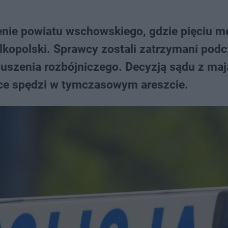
renie powiatu wschowskiego, gdzie pięciu 
lkopolski. Sprawcy zostali zatrzymani pod
ymuszenia rozbójniczego. Decyzją sądu z ma
iące spędzi w tymczasowym areszcie.