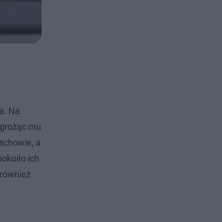
a. Na
, grożąc mu
chowie, a
pokoiło ich
 również