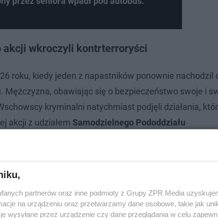
ony przez seniora wpadł pod autobus.
o akcji wkroczyli kontrterroryści
26 roku, kiedy jeden z napastników ponownie nachodził o
gu. Mężczyzna, obawiając się o bezpieczeństwo swoje i s
. Wschowscy kryminalni natychmiast podjęli działania, któ
j akcji z udziałem
Samodzielnego Pododdziału
olskiego i Poznania
. Dwóch podejrzanych zatrzymano na 
w ich miejscach zamieszkania.
niku,
fanych partnerów oraz inne podmioty z Grupy ZPR Media uzyskujem
cje na urządzeniu oraz przetwarzamy dane osobowe, takie jak unika
je wysyłane przez urządzenie czy dane przeglądania w celu zapewn