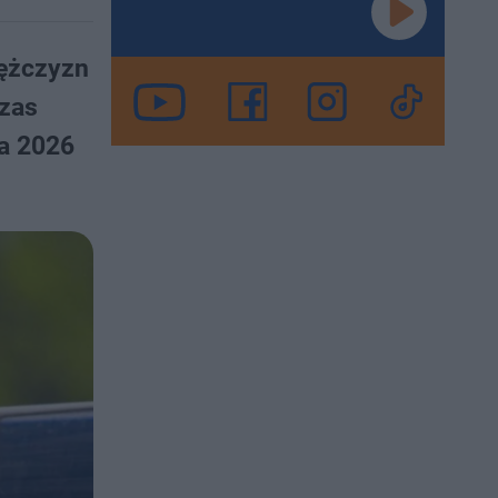
mężczyzn
czas
ja 2026