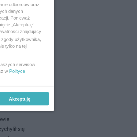
anie odbiorców oraz
nych danych
kacji. Ponieważ
ięcie „Akceptuję”.
ywatności znajdujący
ą zgody użytkownika,
 tylko na tej
 naszych serwisów
esz w
Polityce
Akceptuję
owie
ychylił się