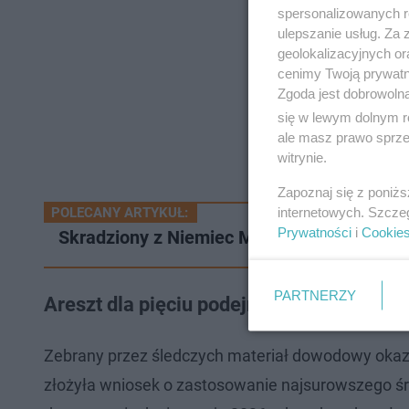
spersonalizowanych re
ulepszanie usług. Za
geolokalizacyjnych or
cenimy Twoją prywatno
Zgoda jest dobrowoln
się w lewym dolnym r
ale masz prawo sprzec
witrynie.
Zapoznaj się z poniż
internetowych. Szcze
POLECANY ARTYKUŁ:
Prywatności
i
Cookie
Skradziony z Niemiec Mercedes zatrzymany 
PARTNERZY
Areszt dla pięciu podejrzanych
. Grozi im
Zebrany przez śledczych materiał dowodowy okaz
złożyła wniosek o zastosowanie najsurowszego 