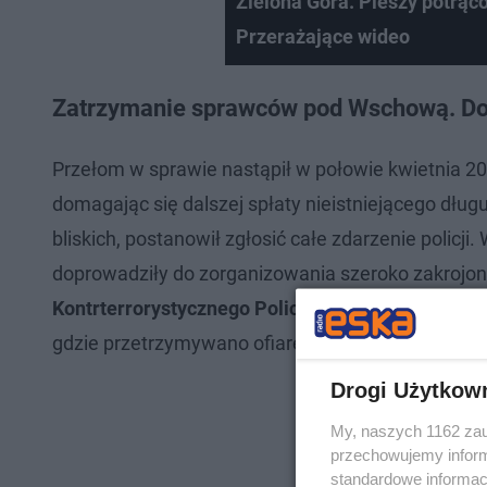
Zielona Góra. Pieszy potrąc
Przerażające wideo
Zatrzymanie sprawców pod Wschową
. D
Przełom w sprawie nastąpił w połowie kwietnia 20
domagając się dalszej spłaty nieistniejącego dłu
bliskich, postanowił zgłosić całe zdarzenie policji
doprowadziły do zorganizowania szeroko zakrojone
Kontrterrorystycznego Policji z Gorzowa Wielkop
gdzie przetrzymywano ofiarę, a pozostałą trójkę 
Drogi Użytkow
My, naszych 1162 zau
przechowujemy informa
standardowe informac