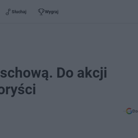
Słuchaj
Wygraj
schową. Do akcji
oryści
Do