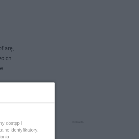
fiarę,
woich
re
posesji,
y dostęp i
lne identyfikatory,
iania