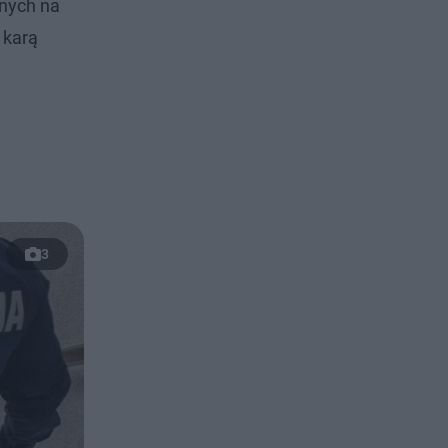
anych na
 karą
3