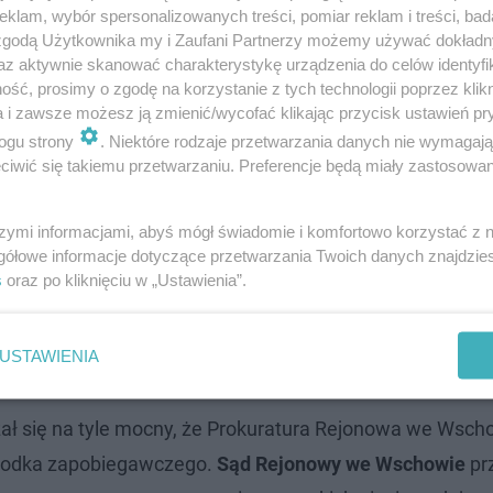
klam, wybór spersonalizowanych treści, pomiar reklam i treści, bad
 zgodą Użytkownika my i Zaufani Partnerzy możemy używać dokład
az aktywnie skanować charakterystykę urządzenia do celów identyfi
ść, prosimy o zgodę na korzystanie z tych technologii poprzez klikn
a i zawsze możesz ją zmienić/wycofać klikając przycisk ustawień pr
ogu strony
. Niektóre rodzaje przetwarzania danych nie wymagaj
iwić się takiemu przetwarzaniu. Preferencje będą miały zastosowanie
szymi informacjami, abyś mógł świadomie i komfortowo korzystać z
gółowe informacje dotyczące przetwarzania Twoich danych znajdzi
s
oraz po kliknięciu w „Ustawienia”.
na granicy. Strażnicy zamarli, gdy zaj…
USTAWIENIA
 do 10 lat więzienia
ał się na tyle mocny, że Prokuratura Rejonowa we Wsch
środka zapobiegawczego.
Sąd Rejonowy we Wschowie
prz