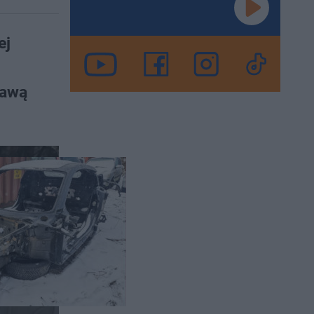
ej
rawą