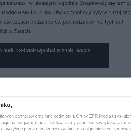
licjanci weszli w ubiegłym tygodniu. Znajdowały się tam 
: Dodge RAM i Audi R8. Oba samochody były w dużej czę
d sto części i podzespołów pochodzących od tych aut – r
cji w Żarach.
 audi. 18-latek wjechał w znak i wciąż
niku,
fanych partnerów oraz inne podmioty z Grupy ZPR Media uzyskujem
cje na urządzeniu oraz przetwarzamy dane osobowe, takie jak unika
je wysyłane przez urządzenie czy dane przeglądania w celu zapewn