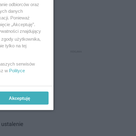
anie odbiorców oraz
nych danych
kacji. Ponieważ
ięcie „Akceptuję”.
ywatności znajdujący
ą zgody użytkownika,
 tylko na tej
 naszych serwisów
esz w
Polityce
ia
e sąd może
Akceptuję
 ustalenie