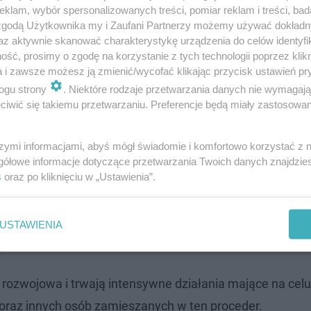
klam, wybór spersonalizowanych treści, pomiar reklam i treści, bad
 zgodą Użytkownika my i Zaufani Partnerzy możemy używać dokład
az aktywnie skanować charakterystykę urządzenia do celów identyfi
ść, prosimy o zgodę na korzystanie z tych technologii poprzez klikn
a i zawsze możesz ją zmienić/wycofać klikając przycisk ustawień pr
ogu strony
. Niektóre rodzaje przetwarzania danych nie wymagaj
iwić się takiemu przetwarzaniu. Preferencje będą miały zastosowanie
ro początek jego kłopotów
szymi informacjami, abyś mógł świadomie i komfortowo korzystać z
 kara
gółowe informacje dotyczące przetwarzania Twoich danych znajdzi
s
oraz po kliknięciu w „Ustawienia”.
zarzut paserstwa umyślnego, czyli pomocy w ukryciu mien
ł się tego czynu w warunkach recydywy, co oznacza, ż
USTAWIENIA
 pozbawienia wolności.
 rozwojowa i trwają intensywne działania mające na celu
oraz innych osób zamieszanych w ten proceder.