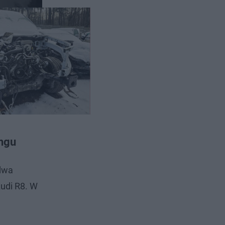
angu
 dwa
udi R8. W