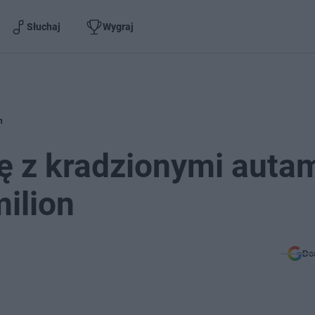
Słuchaj
Wygraj
n
lę z kradzionymi autam
milion
Do