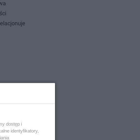
dwa
ści
elacjonuje
y dostęp i
lne identyfikatory,
iania