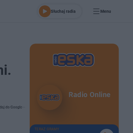
Słuchaj radia
Menu
i.
Radio Online
daj do Google
TERAZ GRAMY