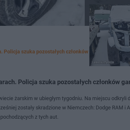
 Policja szuka pozostałych członków gangu
a
rach. Policja szuka pozostałych członków g
owiecie żarskim w ubiegłym tygodniu. Na miejscu odkryli
ześniej zostały skradzione w Niemczech: Dodge RAM i A
 pochodzących z tych aut.