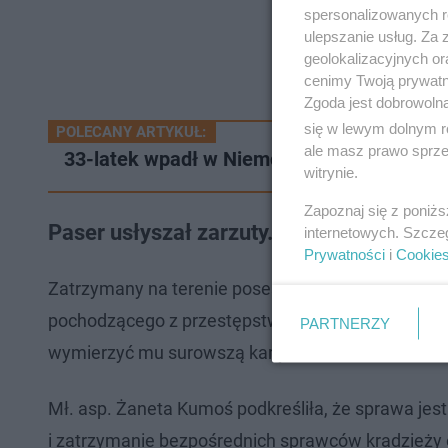
spersonalizowanych re
ulepszanie usług. Za
geolokalizacyjnych or
cenimy Twoją prywatno
Zgoda jest dobrowoln
się w lewym dolnym r
POLECANY ARTYKUŁ:
ale masz prawo sprzec
33-latek wpadł w Niemczech. To był dopie
witrynie.
Zapoznaj się z poniż
Paser usłyszał zarzuty. Grozi mu wysoka
internetowych. Szcze
Prywatności
i
Cookie
Zatrzymany na terenie posesji 44-latek usłyszał 
pochodzącego z przestępstwa. Mężczyzna dopuści
PARTNERZY
wymierzyć mu surowszą karę – nawet do 7,5 roku
Mł. asp. Żaneta Kumoś podkreśliła, że sprawa jest
i zatrzymanie bezpośrednich sprawców kradzieży 