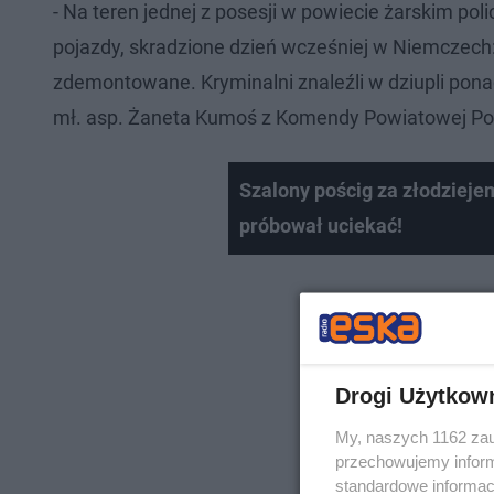
- Na teren jednej z posesji w powiecie żarskim po
pojazdy, skradzione dzień wcześniej w Niemczech
zdemontowane. Kryminalni znaleźli w dziupli pona
mł. asp. Żaneta Kumoś z Komendy Powiatowej Poli
Szalony pościg za złodziejem
próbował uciekać!
Drogi Użytkow
My, naszych 1162 zau
przechowujemy informa
standardowe informac