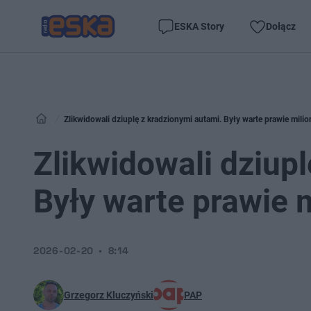
ESKA Story
Dołącz
Zlikwidowali dziuplę z kradzionymi autami. Były warte prawie milio
Zlikwidowali dziup
Były warte prawie 
2026-02-20
8:14
Grzegorz Kluczyński
PAP