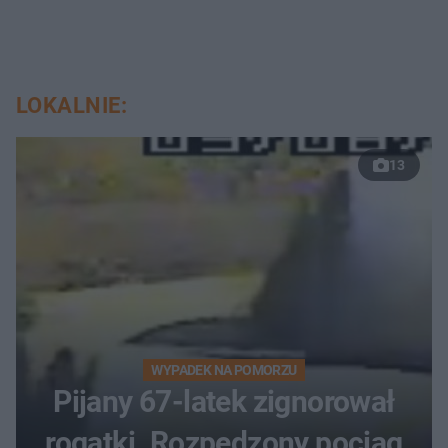
LOKALNIE:
13
WYPADEK NA POMORZU
Pijany 67-latek zignorował
rogatki. Rozpędzony pociąg