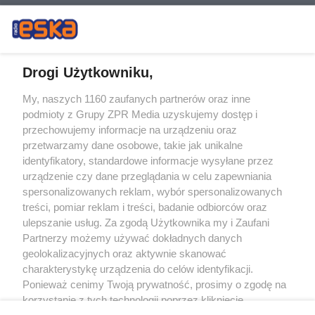
Drogi Użytkowniku,
My, naszych 1160 zaufanych partnerów oraz inne
Żaden utwór zamieszczony w serwisie nie może być powielany i
podmioty z Grupy ZPR Media uzyskujemy dostęp i
rozpowszechniany lub dalej rozpowszechniany w jakikolwiek sposób (w
tym także elektroniczny lub mechaniczny) na jakimkolwiek polu
przechowujemy informacje na urządzeniu oraz
eksploatacji w jakiejkolwiek formie, włącznie z umieszczaniem w Internecie
przetwarzamy dane osobowe, takie jak unikalne
bez pisemnej zgody właściciela praw. Jakiekolwiek użycie lub
wykorzystanie utworów w całości lub w części z naruszeniem prawa, tzn.
identyfikatory, standardowe informacje wysyłane przez
bez właściwej zgody, jest zabronione pod groźbą kary i może być ścigane
urządzenie czy dane przeglądania w celu zapewniania
prawnie.
spersonalizowanych reklam, wybór spersonalizowanych
treści, pomiar reklam i treści, badanie odbiorców oraz
ulepszanie usług. Za zgodą Użytkownika my i Zaufani
Partnerzy możemy używać dokładnych danych
geolokalizacyjnych oraz aktywnie skanować
charakterystykę urządzenia do celów identyfikacji.
O nas
Ponieważ cenimy Twoją prywatność, prosimy o zgodę na
korzystanie z tych technologii poprzez kliknięcie
Informacje prawne
„Akceptuję”. Zgoda jest dobrowolna i zawsze możesz ją