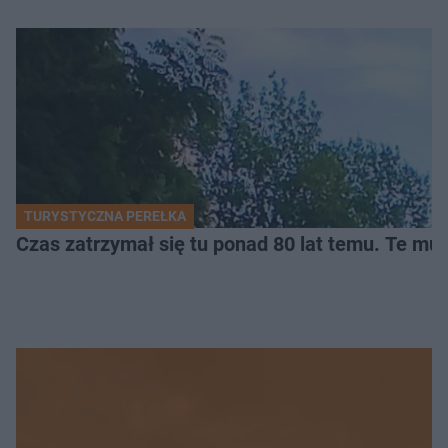
TURYSTYCZNA PEREŁKA
Czas zatrzymał się tu ponad 80 lat temu. Te mur