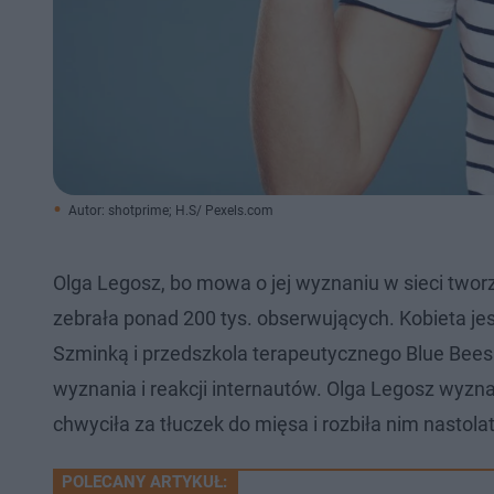
Autor: shotprime; H.S/ Pexels.com
Olga Legosz, bo mowa o jej wyznaniu w sieci tw
zebrała ponad 200 tys. obserwujących. Kobieta je
Szminką i przedszkola terapeutycznego Blue Bees
wyznania i reakcji internautów. Olga Legosz wyznała
chwyciła za tłuczek do mięsa i rozbiła nim nastolat
POLECANY ARTYKUŁ: