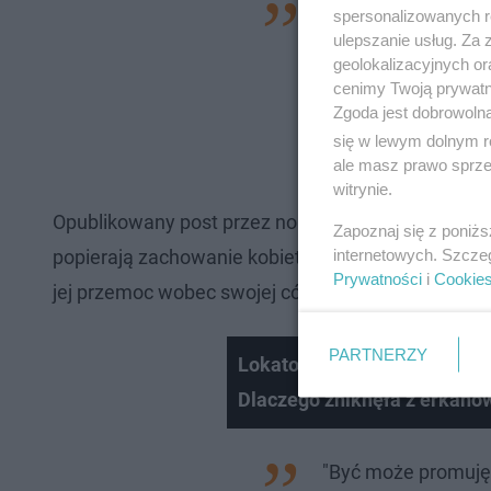
"Dzisiaj w desperac
spersonalizowanych re
ulepszanie usług. Za
Bycie matką tygrys
geolokalizacyjnych or
cenę. Czekam tylko
cenimy Twoją prywatno
Zgoda jest dobrowoln
złowione mięso i w
się w lewym dolnym r
Olga Legosz w pości
ale masz prawo sprzec
witrynie.
Opublikowany post przez nomadmum81 szybko zebra
Zapoznaj się z poniż
internetowych. Szcze
popierają zachowanie kobiety. Inni wręcz przeciwni
Prywatności
i
Cookie
jej przemoc wobec swojej córki. Szybko pojawiła 
PARTNERZY
Lokatorzy. Olga Borys zdoby
Dlaczego zniknęła z erkanó
"Być może promuję