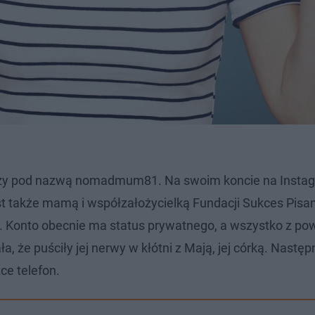
orzy pod nazwą nomadmum81. Na swoim koncie na Insta
st także mamą i współzałożycielką Fundacji Sukces Pisa
. Konto obecnie ma status prywatnego, a wszystko z pow
, że puściły jej nerwy w kłótni z Mają, jej córką. Następ
ce telefon.