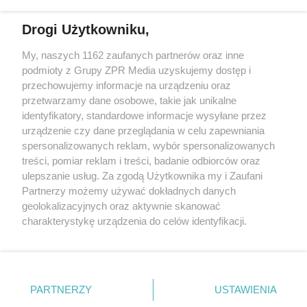
Drogi Użytkowniku,
My, naszych 1162 zaufanych partnerów oraz inne
Żaden utwór zamieszczony w serwisie nie może być powielany i
podmioty z Grupy ZPR Media uzyskujemy dostęp i
rozpowszechniany lub dalej rozpowszechniany w jakikolwiek sposób (w
tym także elektroniczny lub mechaniczny) na jakimkolwiek polu
przechowujemy informacje na urządzeniu oraz
eksploatacji w jakiejkolwiek formie, włącznie z umieszczaniem w
przetwarzamy dane osobowe, takie jak unikalne
Internecie bez pisemnej zgody właściciela praw. Jakiekolwiek użycie lub
identyfikatory, standardowe informacje wysyłane przez
wykorzystanie utworów w całości lub w części z naruszeniem prawa,
tzn. bez właściwej zgody, jest zabronione pod groźbą kary i może być
urządzenie czy dane przeglądania w celu zapewniania
ścigane prawnie.
spersonalizowanych reklam, wybór spersonalizowanych
treści, pomiar reklam i treści, badanie odbiorców oraz
ulepszanie usług. Za zgodą Użytkownika my i Zaufani
Partnerzy możemy używać dokładnych danych
geolokalizacyjnych oraz aktywnie skanować
charakterystykę urządzenia do celów identyfikacji.
Ponieważ cenimy Twoją prywatność, prosimy o zgodę na
O nas
korzystanie z tych technologii poprzez kliknięcie
Informacje prawne
„Akceptuję”. Zgoda jest dobrowolna i zawsze możesz ją
zmienić/wycofać klikając przycisk ustawień prywatności
PARTNERZY
USTAWIENIA
Nasze serwisy
znajdujący się w lewym dolnym rogu strony
. Niektóre