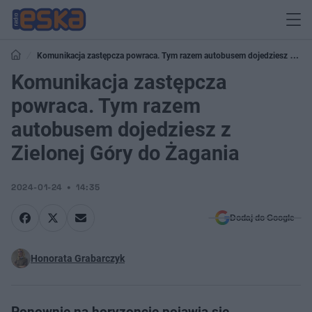
Komunikacja zastępcza powraca. Tym razem autobusem dojedziesz z
Zielonej Góry do Żagania
Komunikacja zastępcza
powraca. Tym razem
autobusem dojedziesz z
Zielonej Góry do Żagania
2024-01-24
14:35
Dodaj do Google
Honorata Grabarczyk
Ponownie na horyzoncie pojawia się