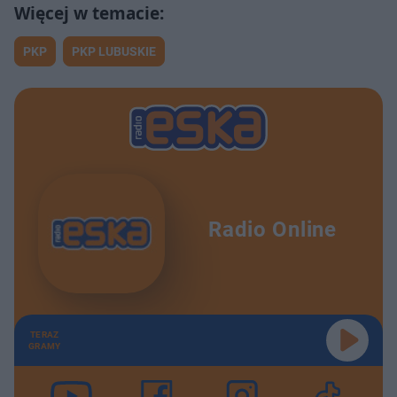
PKP
PKP LUBUSKIE
Radio Online
TERAZ
GRAMY