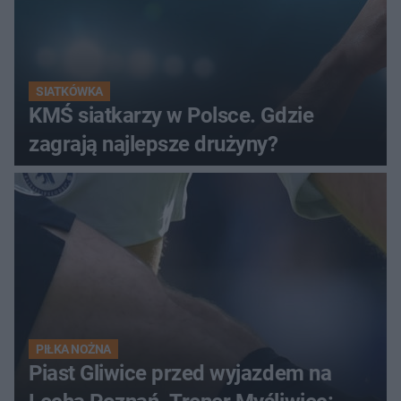
SIATKÓWKA
KMŚ siatkarzy w Polsce. Gdzie
zagrają najlepsze drużyny?
PIŁKA NOŻNA
Piast Gliwice przed wyjazdem na